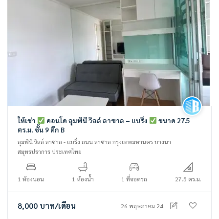
ให้เช่า
คอนโด ลุมพินี วิลล์ ลาซาล – แบริ่ง
ขนาด 27.5
ตร.ม. ชั้น 9 ตึก B
ลุมพินี วิลล์ ลาซาล - แบริ่ง ถนน ลาซาล กรุงเทพมหานคร บางนา
สมุทรปราการ ประเทศไทย
1 ห้องนอน
1 ห้องน้ำ
1 ที่จอดรถ
27.5 ตร.ม.
8,000
บาท
/เดือน
26 พฤษภาคม 24