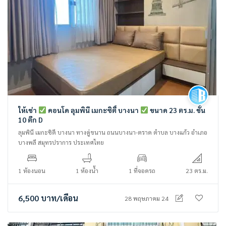
ให้เช่า
คอนโด ลุมพินี เมกะซิตี้ บางนา
ขนาด 23 ตร.ม. ชั้น
10 ตึก D
ลุมพินี เมกะซิตี บางนา ทางคู่ขนาน ถนนบางนา-ตราด ตำบล บางแก้ว อำเภอ
บางพลี สมุทรปราการ ประเทศไทย
1 ห้องนอน
1 ห้องน้ำ
1 ที่จอดรถ
23 ตร.ม.
6,500
บาท
/เดือน
28 พฤษภาคม 24