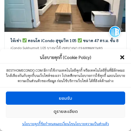
ให้เช่า
คอนโด iCondo สุขุมวิท 105
ขนาด 47 ตร.ม. ชั้น 8
iCondo Sukhumvit 105 บางนาใต้ เขตบางนา กรุงเทพมหานคร
ประเทศไทย
นโยบายคุกกี้ (Cookie Policy)
2 ห้องนอน
2 ห้องน้ำ
2 ที่จอดรถ
47 ตร.ม.
BESTHOMECONDO.COM มีการใช้งานเทคโนโลยีคุกกี้ หรือเทคโนโลยีอื่นที่มีลักษณะ
ใกล้เคียงกันกับคุกกี้บนเว็บไซต์ของเรา โปรดศึกษานโยบายการใช้คุกกี้ และนโยบาย
ความเป็นส่วนตัวของข้อมูล ก่อนใช้บริการเว็บไซต์ ได้ที่ลิงค์ด้านล่าง
15,000
บาท
/เดือน
24 พฤษภาคม 24
ยอมรับ
เช่า
ดูรายละเอียด
1
ติดต่อเรา
นโยบายคุกกี้
ข้อกำหนดและเงื่อนไขนโยบายความเป็นส่วนตัว
Open