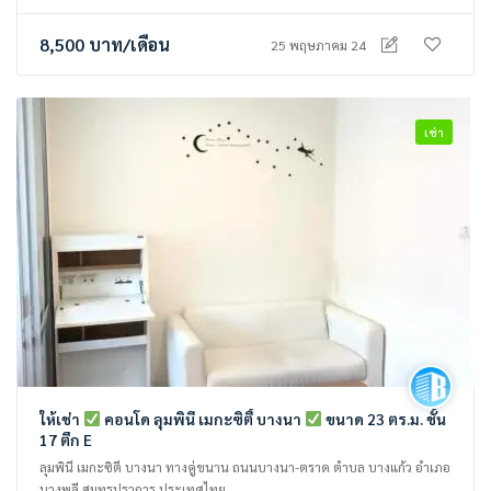
8,500
บาท
/เดือน
25 พฤษภาคม 24
เช่า
ให้เช่า
คอนโด ลุมพินี เมกะซิตี้ บางนา
ขนาด 23 ตร.ม. ชั้น
17 ตึก E
ลุมพินี เมกะซิตี บางนา ทางคู่ขนาน ถนนบางนา-ตราด ตำบล บางแก้ว อำเภอ
บางพลี สมุทรปราการ ประเทศไทย