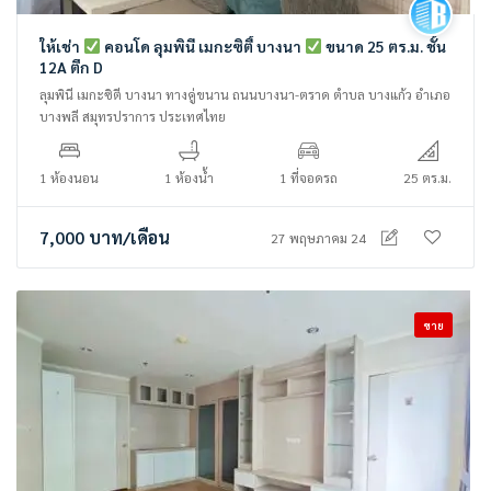
ให้เช่า
คอนโด ลุมพินี เมกะซิตี้ บางนา
ขนาด 25 ตร.ม. ชั้น
12A ตึก D
ลุมพินี เมกะซิตี บางนา ทางคู่ขนาน ถนนบางนา-ตราด ตำบล บางแก้ว อำเภอ
บางพลี สมุทรปราการ ประเทศไทย
1 ห้องนอน
1 ห้องน้ำ
1 ที่จอดรถ
25 ตร.ม.
7,000
บาท
/เดือน
27 พฤษภาคม 24
ขาย