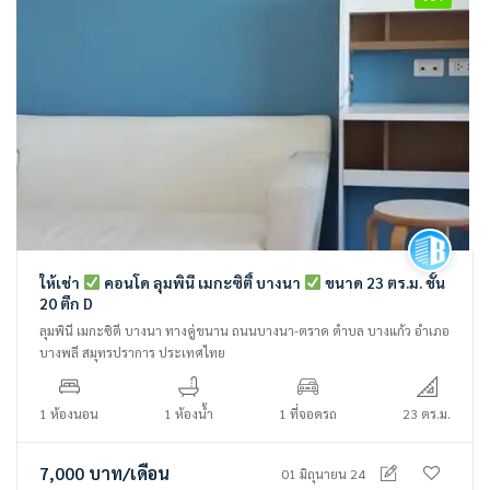
ให้เช่า
คอนโด ลุมพินี เมกะซิตี้ บางนา
ขนาด 23 ตร.ม. ชั้น
20 ตึก D
ลุมพินี เมกะซิตี บางนา ทางคู่ขนาน ถนนบางนา-ตราด ตำบล บางแก้ว อำเภอ
บางพลี สมุทรปราการ ประเทศไทย
1 ห้องนอน
1 ห้องน้ำ
1 ที่จอดรถ
23 ตร.ม.
7,000
บาท
/เดือน
01 มิถุนายน 24