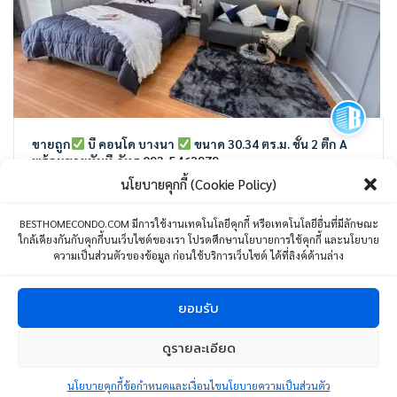
ขายถูก
บี คอนโด บางนา
ขนาด 30.34 ตร.ม. ชั้น 2 ตึก A
พร้อมขายทันที ภัทร 093-5462979
บี คอนโด Bang Kaeo, Bang Phli District, Samut Prakan, Thailand
นโยบายคุกกี้ (Cookie Policy)
BESTHOMECONDO.COM มีการใช้งานเทคโนโลยีคุกกี้ หรือเทคโนโลยีอื่นที่มีลักษณะ
1 ห้องนอน
1 ห้องน้ำ
1 ที่จอดรถ
30.34 ตร.ม.
ใกล้เคียงกันกับคุกกี้บนเว็บไซต์ของเรา โปรดศึกษานโยบายการใช้คุกกี้ และนโยบาย
ความเป็นส่วนตัวของข้อมูล ก่อนใช้บริการเว็บไซต์ ได้ที่ลิงค์ด้านล่าง
1,250,000
บาท
20 กันยายน 23
ยอมรับ
1
ดูรายละเอียด
ติดต่อเรา
Copyright © 2024 BESTHOMECONDO CO., LTD. All Right Reserved.
นโยบายคุกกี้
ข้อกำหนดและเงื่อนไขนโยบายความเป็นส่วนตัว
Open