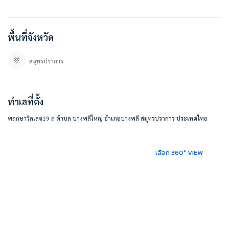
บริษัท เบสท์โฮมคอนโด จำกัด
บริการรับฝากขาย/เช่า บ้าน คอนโด
พื้นที่จังหวัด
ที่ตั้ง :
พฤกษาวิลเลจ19
JMHW+JH 10 ถ ตำบล บางพลีใหญ่ อำเภอบางพลี สมุทรปราการ 10540
สมุทรปราการ
https://maps.app.goo.gl/Jes6o6M2NWcN9HFo9
#BESTHOMECONDO
ทำเลที่ตั้ง
พฤกษาวิลเลจ19 ถ ตำบล บางพลีใหญ่ อำเภอบางพลี สมุทรปราการ ประเทศไทย
เลือก 360° VIEW