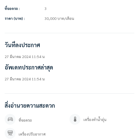
• แอร์ 4 เครื่อง
• อ่างน้ำจากุชชี่ขนาดใหญ่
ที่จอดรถ :
3
• โต๊ะทานข้าวพร้อมเก้าอี้
ราคา (บาท) :
30,000
บาท
/เดือน
• ทั้งครัวในและครัวนอก ทำกับข้าวได้สบาย
สิ่งอำนวยความสะดวกในโครงการ
• รปภ. 24 ชม.
วันที่ลงประกาศ
สถานที่ใกล้เคียง
• สนามบินสุวรรณภูมิ
27 มีนาคม 2024 11:54 น
• โรงพยาบาลวชิรปราการ
อัพเดทประกาศล่าสุด
• แม็คโคร
• บิ๊กซี เอ็กซ์ตร้า
27 มีนาคม 2024 11:54 น
===============
สนใจติดต่อสอบถาม / นัดดู เข้ามาได้เลยค่ะ
สิ่งอำนวยความสะดวก
คุณปลา 0 8 0 – 9 8 9 9 5 9 5
คุณภัทร 0 9 3 – 5 4 6 2 9 7 9
Line OA. : @besthome (ใส่ @ ข้างหน้าด้วยนะคะ)
เครื่องทำน้ำอุ่น
ที่จอดรถ
ลิ้งค์แอดไลน์ : https://lin.ee/YfpvBtC
besthomecondocenter.com/contact-us/
เครื่องปรับอากาศ