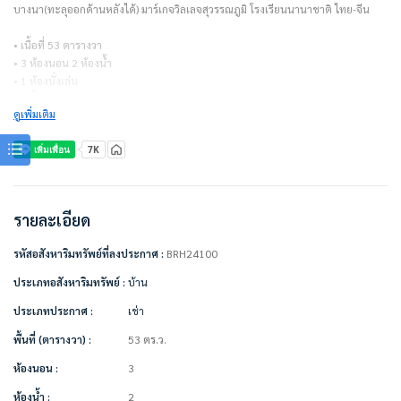
บางนา(ทะลุออกด้านหลังได้) มาร์เกจวิลเลจสุวรรณภูมิ โรงเรียนนานาชาติ ไทย-จีน
• เนื้อที่ 53 ตารางวา
• 3 ห้องนอน 2 ห้องน้ำ
• 1 ห้องนั่งเล่น
• 2 ชั้น
ดูเพิ่มเติม
• จอดรถได้ 3 คัน (ในบ้าน2คัน หน้าบ้าน1คัน)
เลี้ยงสัตว์ได้
=====================
สัญญาเช่า 1 ปี = 30,000 บาท/เดือน (รวมส่วนกลางแล้ว)
รายละเอียด
ไม่รวมค่าน้ำ ค่าไฟ
รหัสอสังหาริมทรัพย์ที่ลงประกาศ :
BRH24100
ชำระเงินก่อนเข้าอยู่
– ค่าเช่าเดือนแรก 1 เดือน = 30,000 บาท
ประเภทอสังหาริมทรัพย์ :
บ้าน
– ค่าประกัน 2 เดือน = 60,000 บาท
ประเภทประกาศ :
เช่า
– รวมเป็นเงิน 90,000 บาท
พื้นที่ (ตารางวา) :
53 ตร.ว.
=====================
ห้องนอน :
3
เฟอร์นิเจอร์ครบตามภาพ/ตกแต่งพร้อมอยู่
ห้องน้ำ :
2