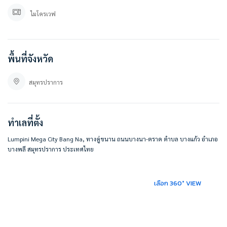
ไมโครเวฟ
#Besthomecondo
#ฝากขายบ้าน #ฝากขายคอนโด #ขายบ้าน #ขายคอนโด #ให้เช่า #ให้เช่าคอนโด
#คอนโด #คอนโดราคาถูก #สินเชื่อบ้านมือสอง #คอนโดมือสอง #บ้านมือสอง #ลุมพิ
นี #ลุมพินีเมกะบางนา #ลุมพินีเมกะซิตี้บางนา #lumpini #lumpinimegabangna
พื้นที่จังหวัด
#lumpinimegacitybangna
สมุทรปราการ
ทำเลที่ตั้ง
Lumpini Mega City Bang Na, ทางคู่ขนาน ถนนบางนา-ตราด ตำบล บางแก้ว อำเภอ
บางพลี สมุทรปราการ ประเทศไทย
เลือก 360° VIEW