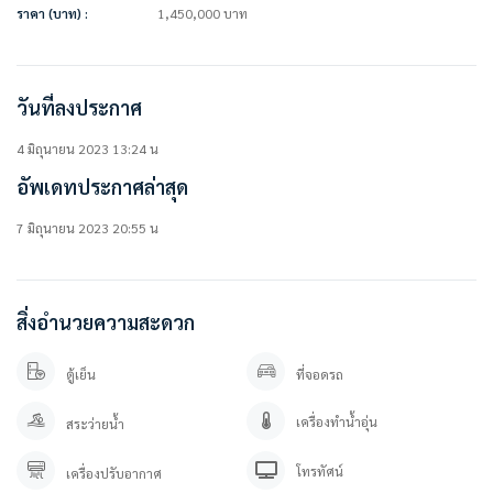
• สระว่ายน้ำ
ราคา (บาท) :
1,450,000
บาท
• สวนหย่อม
• ระบบรักษาความปลอดภัยตลอด 24 ชม.
• กล้องวงจรปิด
• ที่จอดรถ
วันที่ลงประกาศ
===============
4 มิถุนายน 2023 13:24 น
อัพเดทประกาศล่าสุด
ราคาขาย 1.45 ล้านบาท ** (ค่าโอน50-50)
===============
7 มิถุนายน 2023 20:55 น
สนใจติดต่อสอบถาม / นัดดู เข้ามาได้เลยค่ะ
คุณภัทร 0 9 3 – 5 4 6 2 9 7 9
คุณปลา 0 6 1- 0 1 9 6 3 7 6
สิ่งอำนวยความสะดวก
Line OA. : https://lin.ee/YfpvBtC (@besthome)
TIKTOK : www.tiktok.com/@besthome_condo
ตู้เย็น
ที่จอดรถ
WWW.BESTHOMECONDO.COM
เครื่องทำน้ำอุ่น
สระว่ายน้ำ
ที่ตั้ง :
คอนโดลุมพินี เมกะซิตี้ บางนา
https://goo.gl/maps/Lo4rBbSTZ1wbQ5V27
โทรทัศน์
เครื่องปรับอากาศ
Facebook : คอนโด ลุมพินี เมกะซิตี้ บางนา / Lumpini Megacity Bangna