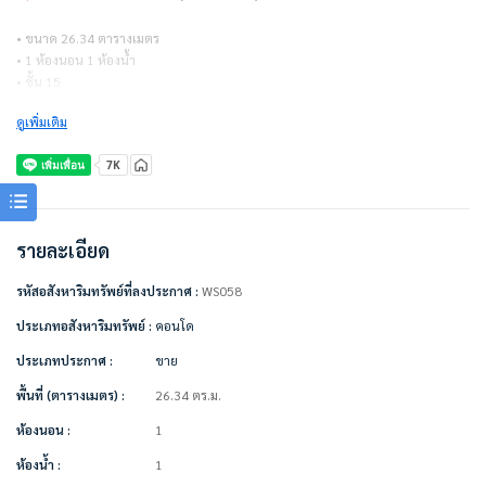
• ขนาด 26.34 ตารางเมตร
• 1 ห้องนอน 1 ห้องน้ำ
• ชั้น 15
• อาคาร B
ดูเพิ่มเติม
• ค่าส่วนกลาง 25 บาท/ตร.ม.
แถมเครื่องใช้ไฟฟ้า/ตกแต่งเฟอร์นิเจอร์
• แอร์
• ทีวี
• ตู้เย็น
รายละเอียด
• ไมโครเวฟ
• เครื่องทำน้ำอุ่น
รหัสอสังหาริมทรัพย์ที่ลงประกาศ :
WS058
• เตียง + ที่นอน
• ตู้เสื้อผ้า
ประเภทอสังหาริมทรัพย์ :
คอนโด
• ผ้าม่าน
ประเภทประกาศ :
ขาย
• โซฟา
• โต๊ะเครื่องแป้ง
พื้นที่ (ตารางเมตร) :
26.34 ตร.ม.
• เคาน์เตอร์ครัว
ห้องนอน :
1
สิ่งอำนวยความสะดวกในโครงการ
ห้องน้ำ :
1
• ห้องออกกำลังกาย