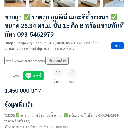
ขายถูก
ขายถูก ลุมพินี เมกะซิตี้ บางนา
ขนาด 26.34 ตร.ม. ชั้น 15 ตึก B พร้อมขายทันที
ภัทร 093-5462979
Lumpini Mega City Bang Na, ทางคู่ขนาน ถนนบางนา-ตราด ตำบล
ขาย
บางแก้ว อำเภอบางพลี สมุทรปราการ ประเทศไทย
คัดลอกลิงก์
แชร์
บันทึก
พิมพ์
1,450,000
บาท
ข้อมูลเพิ่มเติม
WS058
ขายถูก ลุมพินี เมกะซิตี้ บางนา
พร้อมขายทันที ภัทร 093.5462979
*สภาพดี พร้อมอยู่
ราคาขาย 1.45 ล้านบาท ** (ค่าโอน50-50)