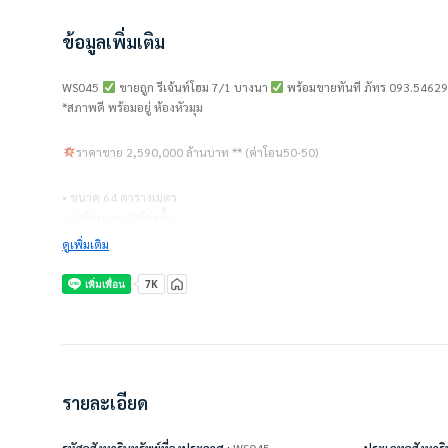
ข้อมูลเพิ่มเติม
WS045
ขายถูก รีเจ้นท์โฮม 7/1 บางนา
พร้อมขายทันที ภัทร 093.5462
*สภาพดี พร้อมอยู่ ห้องหัวมุม
ราคาขาย 2,590,000 ล้านบาท ** (ค่าโอน50-50)
• ขนาด 64 ตารางเมตร
• 2 ห้องนอน 2 ห้องน้ำ
• ชั้น 7
ดูเพิ่มเติม
• อาคาร A
• ค่าส่วนกลาง 20 บาท/ตร.ม.
แถมเครื่องใช้ไฟฟ้า/ตกแต่งเฟอร์นิเจอร์
• แอร์ 2 เครื่อง
• เครื่องทำน้ำอุ่น
• เตียง + ที่นอน
รายละเอียด
• ตู้เสื้อผ้า Built In
• ผ้าม่าน
• ชั้นวางทีวี
รหัสอสังหาริมทรัพย์ที่ลงประกาศ :
WS045
ประเภทอสังหาริม