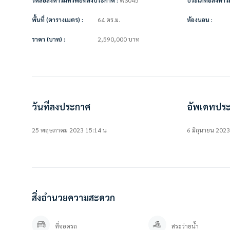
• โซฟา
• ตู้แขวนผนัง
พื้นที่ (ตารางเมตร) :
64 ตร.ม.
ห้องนอน :
• เตาไฟฟ้า
• โต๊ะทำงาน + เก้าอี้
ราคา (บาท) :
2,590,000
บาท
• โต๊ะทานข้าว + เก้าอี้ 4 ตัว
• เคาน์เตอร์ครัว
สิ่งอำนวยความสะดวกในโครงการ
• ห้องออกกำลังกาย
• สระว่ายน้ำ
วันที่ลงประกาศ
อัพเดทประ
• สวนหย่อม
• ระบบรักษาความปลอดภัยตลอด 24 ชม.
25 พฤษภาคม 2023 15:14 น
6 มิถุนายน 202
• กล้องวงจรปิด
• ที่จอดรถ จอดรถได้ 2 คัน
===============
ราคาขาย 2,590,000 ล้านบาท ** (ค่าโอน50-50)
สิ่งอำนวยความสะดวก
===============
ที่จอดรถ
สระว่ายน้ำ