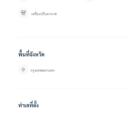
สนใจติดต่อสอบถาม / นัดดู เข้ามาได้เลยค่ะ
คุณภัทร 0 9 3 – 5 4 6 2 9 7 9
เครื่องปรับอากาศ
คุณปลา 0 6 1- 0 1 9 6 3 7 6
Line OA. : https://lin.ee/YfpvBtC (@besthome)
TIKTOK : Besthomecondo
WWW.BESTHOMECONDO.COM
ที่ตั้ง :
คอนโดรีเจ้นท์โฮม 7/1
พื้นที่จังหวัด
MJG3+7JX บางนาใต้ เขตบางนา กรุงเทพมหานคร 10260
กรุงเทพมหานคร
https://goo.gl/maps/RET4SCQcS3u4x1n56
ทำเลที่ตั้ง