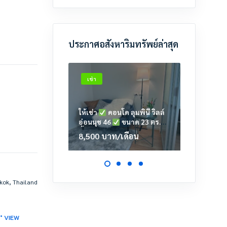
ประกาศอสังหาริมทรัพย์ล่าสุด
เช่า
เช่า
ให้เช่า
คอนโด ลุมพินี วิลล์
ให้เช่า
อ่อนนุช 46
ขนาด 23 ตร.ม.
เตาปูน
ชั้น 6 ตึก A2
23.39 ต
8,500
บาท
/เดือน
11,00
kok, Thailand
0° VIEW