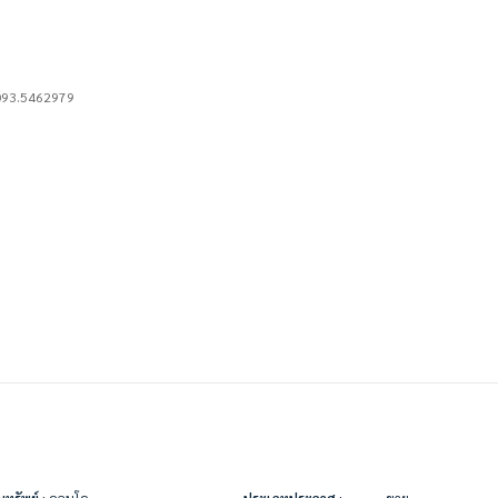
 093.5462979
ทรัพย์ :
คอนโด
ประเภทประกาศ :
ขาย