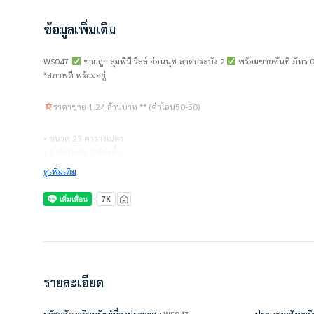
ข้อมูลเพิ่มเติม
WS047
ขายถูก ลุมพินี วิลล์ อ่อนนุช-ลาดกระบัง 2
พร้อมขายทันที ภัทร
*สภาพดี พร้อมอยู่
ราคาขาย 1.24 ล้านบาท ** (ค่าโอน50-50)
• ขนาด 23 ตารางเมตร
• 1 ห้องนอน 1 ห้องน้ำ
• ชั้น 3
ดูเพิ่มเติม
• อาคาร D
• ค่าส่วนกลาง 30 บาท/ตร.ม..
แถมเครื่องใช้ไฟฟ้า/ตกแต่งเฟอร์นิเจอร์
• แอร์
• ทีวี
• โครมไฟ
รายละเอียด
• ไมโครเวฟ
• เครื่องทำน้ำอุ่น
• เตียง + ที่นอน
รหัสอสังหาริมทรัพย์ที่ลงประกาศ :
WS047
ประเภทอสังหาริม