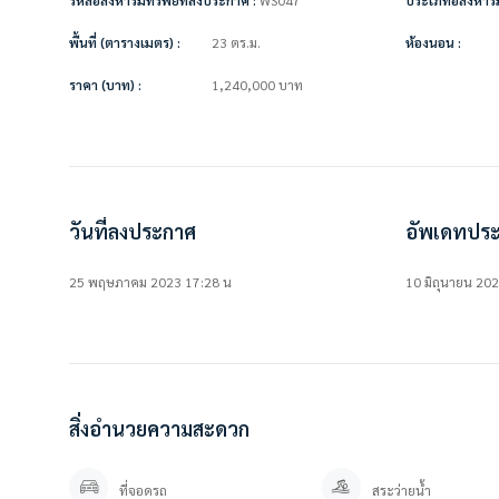
• ตู้เสื้อผ้า
• ผ้าม่าน
พื้นที่ (ตารางเมตร) :
23 ตร.ม.
ห้องนอน :
• โซฟา
• โต๊ะทานข้าว + เก้าอี้
ราคา (บาท) :
1,240,000
บาท
• เคาน์เตอร์ครัว
สิ่งอำนวยความสะดวกในโครงการ
• ห้องออกกำลังกาย
• สระว่ายน้ำ
• สวนหย่อม
วันที่ลงประกาศ
อัพเดทประ
• ระบบรักษาความปลอดภัยตลอด 24 ชม.
• กล้องวงจรปิด
25 พฤษภาคม 2023 17:28 น
10 มิถุนายน 20
• ที่จอดรถ
===============
ราคาขาย 1.24 ล้านบาท ** (ค่าโอน50-50)
สิ่งอำนวยความสะดวก
===============
สนใจติดต่อสอบถาม / นัดดู เข้ามาได้เลยค่ะ
ที่จอดรถ
สระว่ายน้ำ