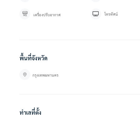
คุณภัทร 0 9 3 – 5 4 6 2 9 7 9
คุณปลา 0 6 1- 0 1 9 6 3 7 6
โทรทัศน์
เครื่องปรับอากาศ
Line OA. : https://lin.ee/YfpvBtC (@besthome)
TIKTOK : Besthomecondo
WWW.BESTHOMECONDO.COM
ที่ตั้ง :
ลุมพินี วิลล์ อ่อนนุช – ลาดกระบัง 2
ซ. อ่อนนุช 88/3 แขวงประเวศ เขต ประเวศ กรุงเทพมหานคร
พื้นที่จังหวัด
https://goo.gl/maps/QFdHniX233vMcLoz5
กรุงเทพมหานคร
ทำเลที่ตั้ง