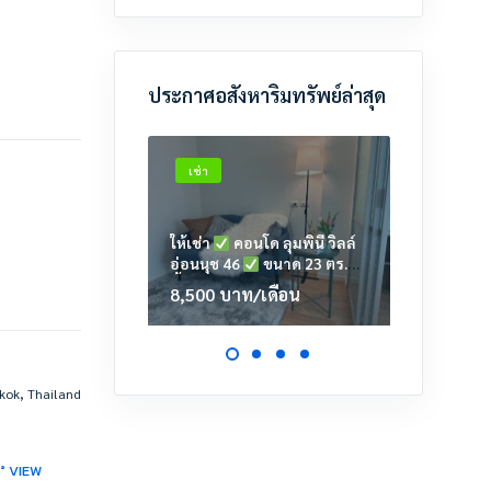
ประกาศอสังหาริมทรัพย์ล่าสุด
เช่า
เช่า
ให้เช่า
คอนโด ลุมพินี วิลล์
ให้เช่า
อ่อนนุช 46
ขนาด 23 ตร.ม.
เตาปูน
ชั้น 6 ตึก A2
23.39 ต
8,500
บาท
/เดือน
11,00
gkok, Thailand
0° VIEW