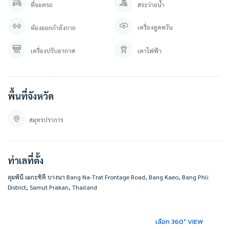
ที่จอดรถ
สระว่ายน้ำ
#Besthomecondo
#ฝากขายบ้าน #ฝากขายคอนโด #ขายบ้าน #ขายคอนโด #ให้เช่า #ให้เช่าคอนโด
เครื่องดูดควัน
ห้องออกกำลังกาย
#คอนโด #คอนโดราคาถูก #สินเชื่อบ้านมือสอง #คอนโดมือสอง #บ้านมือสอง #ลุมพิ
นี #ลุมพินีเมกะบางนา #ลุมพินีเมกะซิตี้บางนา #lumpini #lumpinimegabangna
#lumpinimegacitybangna
เครื่องปรับอากาศ
เตาไฟฟ้า
#BESTHOMECONDO
พื้นที่จังหวัด
สมุทรปราการ
ทำเลที่ตั้ง
ลุมพินี เมกะซิตี บางนา Bang Na-Trat Frontage Road, Bang Kaeo, Bang Phli
District, Samut Prakan, Thailand
เลือก 360° VIEW