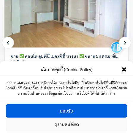
ขาย
คอนโด ลุมพินี เมกะซิตี้ บางนา
ขนาด 53 ตร.ม. ชั้น
12 ตึก B
นโยบายคุกกี้ (Cookie Policy)
ลุมพินี เมกะซิตี บางนา ทางคู่ขนาน ถนนบางนา-ตราด ตำบล บางแก้ว อำเภอ
บางพลี สมุทรปราการ ประเทศไทย
BESTHOMECONDO.COM มีการใช้งานเทคโนโลยีคุกกี้ หรือเทคโนโลยีอื่นที่มีลักษณะ
ใกล้เคียงกันกับคุกกี้บนเว็บไซต์ของเรา โปรดศึกษานโยบายการใช้คุกกี้ และนโยบาย
2 ห้องนอน
2 ห้องน้ำ
1 ที่จอดรถ
53 ตร.ม.
ความเป็นส่วนตัวของข้อมูล ก่อนใช้บริการเว็บไซต์ ได้ที่ลิงค์ด้านล่าง
3,000,000
บาท
26 พฤษภาคม 24
ยอมรับ
ดูรายละเอียด
1
ติดต่อเรา
Copyright © 2024 BESTHOMECONDO CO., LTD. All Right Reserved.