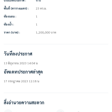
ประเภทประกาศ :
ขาย
• สวนหย่อม
• ระบบรักษาความปลอดภัยตลอด 24 ชม.
พื้นที่ (ตารางเมตร) :
23 ตร.ม.
• กล้องวงจรปิด
ห้องนอน :
1
• ที่จอดรถ
ห้องน้ำ :
1
===============
ราคา (บาท) :
1,200,000
บาท
ราคาขาย 1.2 ล้านบาท ** (ค่าโอน50-50)
===============
วันที่ลงประกาศ
สนใจติดต่อสอบถาม / นัดดู เข้ามาได้เลยค่ะ
คุณภัทร 0 9 3 – 5 4 6 2 9 7 9
13 มิถุนายน 2023 14:04 น
คุณปลา 0 6 1- 0 1 9 6 3 7 6
อัพเดทประกาศล่าสุด
Line OA. : https://lin.ee/YfpvBtC (@besthome)
TIKTOK : www.tiktok.com/@besthome_condo
17 กรกฎาคม 2023 12:18 น
WWW.BESTHOMECONDO.COM
ที่ตั้ง :
คอนโดลุมพินี เมกะซิตี้ บางนา
สิ่งอำนวยความสะดวก
https://goo.gl/maps/Lo4rBbSTZ1wbQ5V27
Facebook : คอนโด ลุมพินี เมกะซิตี้ บางนา / Lumpini Megacity Bangna