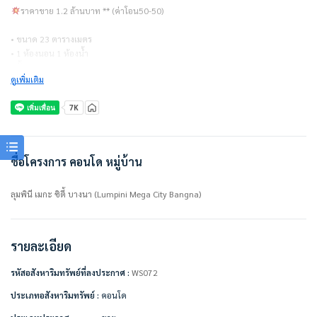
ราคาขาย 1.2 ล้านบาท ** (ค่าโอน50-50)
• ขนาด 23 ตารางเมตร
• 1 ห้องนอน 1 ห้องน้ำ
• ชั้น 19
ดูเพิ่มเติม
• อาคาร D
• ค่าส่วนกลาง 25 บาท/ตร.ม.
แถมเครื่องใช้ไฟฟ้า/ตกแต่งเฟอร์นิเจอร์
• แอร์
• ชั้นวางทีวี
ชื่อโครงการ คอนโด หมู่บ้าน
• เตียง + ที่นอน
• ตู้เสื้อผ้า
ลุมพินี เมกะ ซิตี้ บางนา (Lumpini Mega City Bangna)
• ผ้าม่าน
• โซฟา
• ที่ดูดควัน
• เตาไฟฟ้า
รายละเอียด
• เคาน์เตอร์ครัว
รหัสอสังหาริมทรัพย์ที่ลงประกาศ :
WS072
สิ่งอำนวยความสะดวกในโครงการ
• ห้องออกกำลังกาย
ประเภทอสังหาริมทรัพย์ :
คอนโด
• สระว่ายน้ำ