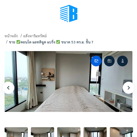
BMENU (เลือกมุมมอง)
หน้าหลัก
อสังหาริมทรัพย์
ขาย
คอนโด แอทติจูด แบริ่ง
ขนาด 53 ตร.ม. ชั้น 7