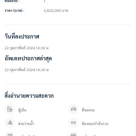
ที่จอดรถ :
1
• ห้องสมุด
ราคา (บาท) :
3,820,000
บาท
• สระว่ายน้ำระบบเกลือ
• สระว่ายน้ำเด็ก
• ฟิตเนส
• ซาวน่า
วันที่ลงประกาศ
• สวนพักผ่อน
• สวนลอยฟ้า&BBQ Area
• Digital Door Lock
22 กุมภาพันธ์ 2024 16:26 น
• Automatic Car Park
อัพเดทประกาศล่าสุด
• Shuttle service
• กล้องวงจรปิด
22 กุมภาพันธ์ 2024 16:26 น
• Access Card Control
• ระบบรักษาความลปอดภัยตลอด 24 ชม.
===============
สิ่งอำนวยความสะดวก
ราคาขาย 3.82 ล้านบาท ** ( ค่าโอนคนละครึ่ง )
ตู้เย็น
ที่จอดรถ
===============
สระว่ายน้ำ
ห้องออกกำลังกาย
สนใจติดต่อสอบถาม / นัดดู เข้ามาได้เลยค่ะ
คุณภัทร 0 9 3 – 5 4 6 2 9 7 9