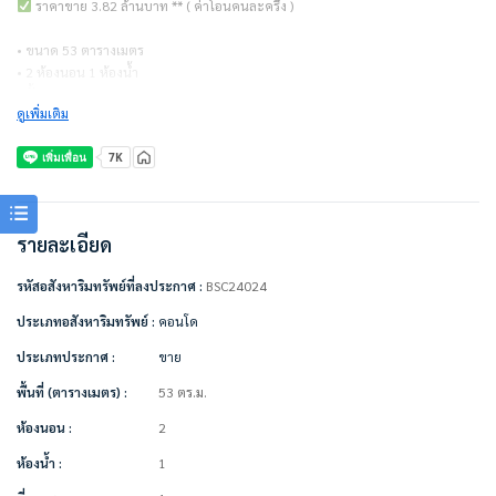
ราคาขาย 3.82 ล้านบาท ** ( ค่าโอนคนละครึ่ง )
• ขนาด 53 ตารางเมตร
• 2 ห้องนอน 1 ห้องน้ำ
• ชั้น 7
ดูเพิ่มเติม
• ค่าส่วนกลาง 40 บาท/ตร.ม.
แถมเครื่องใช้ไฟฟ้า/ตกแต่งเฟอร์นิเจอร์
• แอร์
• ทีวี
• ตู้เย็น
รายละเอียด
• ไมโครเวฟ
• เครื่องซักผ้า
รหัสอสังหาริมทรัพย์ที่ลงประกาศ :
BSC24024
• เตียง + ที่นอน
• ตู้เสื้อผ้า
ประเภทอสังหาริมทรัพย์ :
คอนโด
• ผ้าม่าน
ประเภทประกาศ :
ขาย
• โซฟา
• โต๊ะเครื่องแป้ง
พื้นที่ (ตารางเมตร) :
53 ตร.ม.
• โต๊ะทานข้าว + เก้าอี้
• เคาน์เตอร์ครัว
ห้องนอน :
2
ห้องน้ำ :
1
สิ่งอำนวยความสะดวกในโครงการ
• Co-working Space Lobby