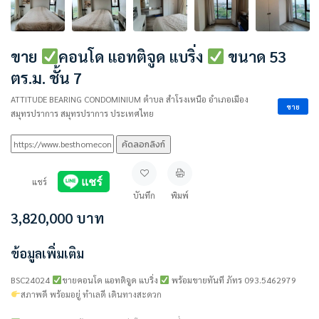
ขาย
คอนโด แอทติจูด แบริ่ง
ขนาด 53
ตร.ม. ชั้น 7
ATTITUDE BEARING CONDOMINIUM ตำบล สำโรงเหนือ อำเภอเมือง
ขาย
สมุทรปราการ สมุทรปราการ ประเทศไทย
คัดลอกลิงก์
แชร์
บันทึก
พิมพ์
3,820,000
บาท
ข้อมูลเพิ่มเติม
BSC24024
ขายคอนโด แอทติจูด แบริ่ง
พร้อมขายทันที ภัทร 093.5462979
สภาพดี พร้อมอยู่ ทำเลดี เดินทางสะดวก