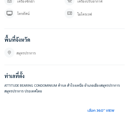
เครื่องซักผ้า
เครื่องปรับอากาศ
คุณปลา 0 8 0 – 9 8 9 9 5 9 5
Line OA. : @besthome (ใส่ @ ข้างหน้าด้วยนะคะ)
โทรทัศน์
ลิ้งค์แอดไลน์ : https://lin.ee/YfpvBtC
ไมโครเวฟ
besthomecondocenter.com/contact-us/
บริษัท เบสท์โฮมคอนโด จำกัด
บริการรับฝากขาย/เช่า บ้าน คอนโด
พื้นที่จังหวัด
ที่ตั้ง :
สมุทรปราการ
แอททิจูด แบริ่ง คอนโดมิเนียม
549 หมู่ 9 สำโรงเหนือ เมือง สมุทรปราการ สมุทรปราการ 10270
https://maps.app.goo.gl/oRFQgZ8hVJZkHie9A
ทำเลที่ตั้ง
#BESTHOMECONDO
ATTITUDE BEARING CONDOMINIUM ตำบล สำโรงเหนือ อำเภอเมืองสมุทรปราการ
สมุทรปราการ ประเทศไทย
เลือก 360° VIEW