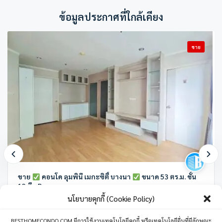
ข้อมูลประกาศที่ใกล้เคียง
ขาย
ขาย
คอนโด ลุมพินี เมกะซิตี้ บางนา
ขนาด 53 ตร.ม. ชั้น
12 ตึก B
นโยบายคุกกี้ (Cookie Policy)
ลุมพินี เมกะซิตี บางนา ทางคู่ขนาน ถนนบางนา-ตราด ตำบล บางแก้ว อำเภอ
บางพลี สมุทรปราการ ประเทศไทย
BESTHOMECONDO.COM มีการใช้งานเทคโนโลยีคุกกี้ หรือเทคโนโลยีอื่นที่มีลักษณะ