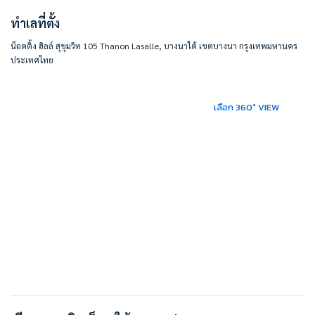
ทำเลที่ตั้ง
https://maps.app.goo.gl/zDZbJeMtCK47cjfJ8
#BESTHOMECONDO
น็อตติ้ง ฮิลล์ สุขุมวิท 105 Thanon Lasalle, บางนาใต้ เขตบางนา กรุงเทพมหานคร
ประเทศไทย
เลือก 360° VIEW