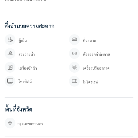
• 105 Club house
• CCTV
• รปภ. 24 ชม.
สิ่งอำนวยความสะดวก
===============
ราคาขาย 2.09 ล้านบาท ** ( ค่าโอนคนละครึ่ง )
ตู้เย็น
ที่จอดรถ
===============
สระว่ายน้ำ
ห้องออกกำลังกาย
สนใจติดต่อสอบถาม / นัดดู เข้ามาได้เลยค่ะ
เครื่องซักผ้า
เครื่องปรับอากาศ
คุณภัทร 0 9 3 – 5 4 6 2 9 7 9
คุณปลา 0 8 0 – 9 8 9 9 5 9 5
โทรทัศน์
Line OA. : @besthome (ใส่ @ ข้างหน้าด้วยนะคะ)
ไมโครเวฟ
ลิ้งค์แอดไลน์ : https://lin.ee/YfpvBtC
besthomecondocenter.com/contact-us/
บริษัท เบสท์โฮมคอนโด จำกัด
พื้นที่จังหวัด
บริการรับฝากขาย/เช่า บ้าน คอนโด
กรุงเทพมหานคร
ที่ตั้ง :
น็อตติ้ง ฮิลล์ สุขุมวิท 105
199 Thanon Lasalle, บางนาใต้ เขตบางนา กรุงเทพมหานคร 10260