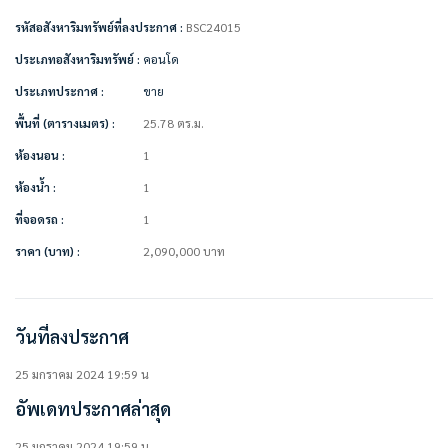
• ตู้เย็น
รหัสอสังหาริมทรัพย์ที่ลงประกาศ :
BSC24015
• ไมโครเวฟ
• เครื่องซักผ้า
ประเภทอสังหาริมทรัพย์ :
คอนโด
• เตียง + ที่นอน
ประเภทประกาศ :
ขาย
• ตู้เสื้อผ้า
• ผ้าม่าน
พื้นที่ (ตารางเมตร) :
25.78 ตร.ม.
• โซฟา
• โต๊ะทำงาน + เก้าอี้
ห้องนอน :
1
• เคาน์เตอร์ครัว
ห้องน้ำ :
1
สิ่งอำนวยความสะดวกในโครงการ
ที่จอดรถ :
1
• Rosemead Garden
ราคา (บาท) :
2,090,000
บาท
• English Garden
• Reflexology Walking
• Football Table
• Relax Pool
วันที่ลงประกาศ
• Stream
• Sauna
• Jogging track
25 มกราคม 2024 19:59 น
• Sky garden
อัพเดทประกาศล่าสุด
• Serviced condo
• Co-Working space
25 มกราคม 2024 19:59 น