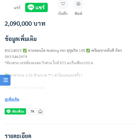
แชร์
บันทึก
พิมพ์
2,090,000
บาท
ข้อมูลเพิ่มเติม
BSC24015
ขายคอนโด Notting Hill สุขุมวิท 105
พร้อมขายทันที ภัทร
093.5462979
*ห้องสวย เลขห้องมงคล วิวสวน ใกล้ BTS แบริ่งเพียง300 ม.
ราคาขาย 2.09 ล้านบาท ** ( ค่าโอนคนละครึ่ง )
• ขนาด 25.78 ตารางเมตร
• 1 ห้องนอน 1 ห้องน้ำ
ดูเพิ่มเติม
• ชั้น 4
• อาคาร B
• ค่าส่วนกลาง 45 บาท/ตร.ม.
แถมเครื่องใช้ไฟฟ้า/ตกแต่งเฟอร์นิเจอร์
• แอร์
รายละเอียด
• ทีวี