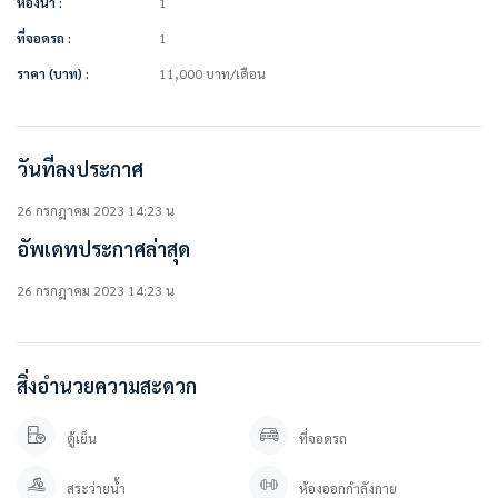
ห้องน้ำ :
1
• ผ้าม่าน 2 ชั้น
• โซฟา
ที่จอดรถ :
1
• ตู้รองเท้า Built In
ราคา (บาท) :
11,000
บาท
/เดือน
• โต๊ะทานข้าว + เก้าอี้ 2 ตัว
• โต๊ะทำงาน
• เคาน์เตอร์ครัว
• เตาไฟฟ้า + ที่ดูดควัน
วันที่ลงประกาศ
• Key card 2 ใบ
• Digital door lock
26 กรกฎาคม 2023 14:23 น
————————–
อัพเดทประกาศล่าสุด
สิ่งอำนวยความสะดวกในโครงการ
26 กรกฎาคม 2023 14:23 น
• ฟิตเนต
• ห้องโยคะ
• wifi ส่วนกลาง
• สระว่ายน้ำไร้ขอบ
สิ่งอำนวยความสะดวก
• สวนหย่อม
• Boxxing
• Jogging track
ตู้เย็น
ที่จอดรถ
• Co working space
• Game room
สระว่ายน้ำ
ห้องออกกำลังกาย