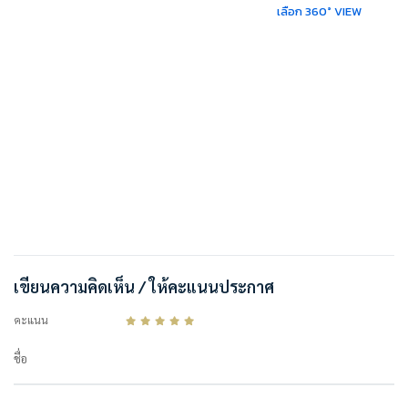
เลือก 360° VIEW
#BESTHOMECONDO#บริษัท เบสท์โฮมคอนโด จำกัด#BESTHOMECONDO
#นิชโมโนสุขุมวิทแบริ่ง#นิชโมโนสุขุมวิทแบริ่ง#นิชโมโนสุขุมวิทแบริ่ง#นิชโมโน
สุขุมวิทแบริ่ง
เขียนความคิดเห็น / ให้คะแนนประกาศ
คะแนน
ชื่อ