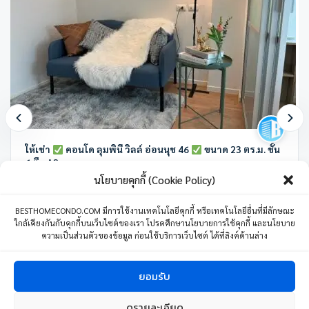
ให้เช่า
คอนโด ลุมพินี วิลล์ อ่อนนุช 46
ขนาด 23 ตร.ม. ชั้น
6 ตึก A2
นโยบายคุกกี้ (Cookie Policy)
ลุมพินี วิลล์ อ่อนนุช 46 ซอย อ่อนนุช 46 แขวงสวนหลวง เขตสวนหลวง
กรุงเทพมหานคร ประเทศไทย
BESTHOMECONDO.COM มีการใช้งานเทคโนโลยีคุกกี้ หรือเทคโนโลยีอื่นที่มีลักษณะ
ใกล้เคียงกันกับคุกกี้บนเว็บไซต์ของเรา โปรดศึกษานโยบายการใช้คุกกี้ และนโยบาย
1 ห้องนอน
1 ห้องน้ำ
1 ที่จอดรถ
23 ตร.ม.
ความเป็นส่วนตัวของข้อมูล ก่อนใช้บริการเว็บไซต์ ได้ที่ลิงค์ด้านล่าง
8,500
บาท
/เดือน
04 มิถุนายน 24
ยอมรับ
ดูรายละเอียด
1