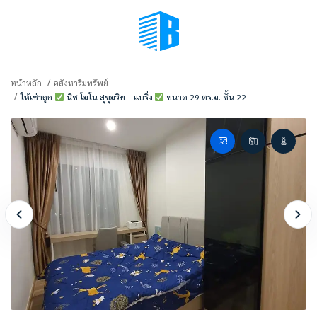
BMENU (เลือกมุมมอง)
หน้าหลัก
อสังหาริมทรัพย์
ให้เช่าถูก
นิช โมโน สุขุมวิท – แบริ่ง
ขนาด 29 ตร.ม. ชั้น 22