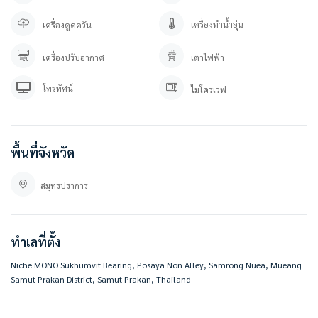
• ห้องประชุม
• กล้องวงจรปิดโครงการ
เครื่องทำน้ำอุ่น
เครื่องดูดควัน
• ประตู Key Card ล็อคชั้น
• รปภ. 24 ชั่วโมง
• ที่จอดรถ 1 คัน
เครื่องปรับอากาศ
เตาไฟฟ้า
————————–
โทรทัศน์
ไมโครเวฟ
สนใจติดต่อ / นัดดูห้อง
คุณปลา 0 6 1- 0 1 9 6 3 7 6
คุณภัทร 0 9 3 – 5 4 6 2 9 7 9
พื้นที่จังหวัด
Line OA. : https://lin.ee/YfpvBtC (@besthome)
TIKTOK : www.tiktok.com/@besthome_condo
WWW.BESTHOMECONDO.COM
สมุทรปราการ
besthomecondocenter.com/contact-us/
บริษัท เบสท์โฮมคอนโด จำกัด
บริการรับฝากขาย/เช่า บ้าน คอนโด
ทำเลที่ตั้ง
ที่ตั้ง :
Niche MONO Sukhumvit Bearing, Posaya Non Alley, Samrong Nuea, Mueang
นิช โมโน สุขุมวิท แบริ่ง
Samut Prakan District, Samut Prakan, Thailand
ซอย สุขุมวิท 70 ตำบล สำโรงเหนือ อำเภอเมืองสมุทรปราการ สมุทรปราการ 10270
https://goo.gl/maps/AAN4T8GfjxhMyyYJ8