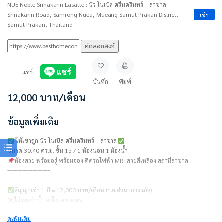
NUE Noble Srinakarin Lasalle : นิว โนเบิล ศรีนครินทร์ – ลาซาล,
Srinakarin Road, Samrong Nuea, Mueang Samut Prakan District,
เช่า
Samut Prakan, Thailand
คัดลอกลิงก์
แชร์
บันทึก
พิมพ์
12,000
บาท
/เดือน
ข้อมูลเพิ่มเติม
ให้เช่าถูก นิว โนเบิล ศรีนครินทร์ – ลาซาล
ขนาด 30.40 ตร.ม. ชั้น 15 / 1 ห้องนอน 1 ห้องน้ำ
ห้องสวย พร้อมอยู่ พร้อมจอง ติดรถไฟฟ้า MRTสายสีเหลือง สถานีลาซาล
————————–
สัญญาเช่า 1 ปี = 12,000 บาท/เดือน (รวมส่วนกลางแล้ว)
ไม่รวมค่าน้ำ ค่าไฟ ค่าจอดรถ
ดูเพิ่มเติม
ชำระเงินก่อนเข้าอยู่