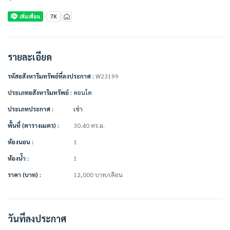
– ค่าเช่าเดือนแรก 1 เดือน = 12,000 บาท
– ค่าประกัน 2 เดือน = 24,000 บาท
– รวมทั้งหมด 36,000 บาท
————————–
รายละเอียด
เครื่องใช้ไฟฟ้า/ตกแต่งเฟอร์นิเจอร์พร้อมอยู่
• แอร์ 2 เครื่อง
รหัสอสังหาริมทรัพย์ที่ลงประกาศ :
W23199
• หม้อไฟฟ้า
• ตู้เย็น
ประเภทอสังหาริมทรัพย์ :
คอนโด
• ไมโครเวฟ
ประเภทประกาศ :
เช่า
• เครื่องซักผ้า
• กาต้มน้ำ
พื้นที่ (ตารางเมตร) :
30.40 ตร.ม.
• เครื่องทำน้ำอุ่น
• เตียง + ที่นอน 5 ฟุต
ห้องนอน :
1
• ตู้เสื้อผ้า
ห้องน้ำ :
1
• ผ้าม่าน
• โซฟา
ราคา (บาท) :
12,000
บาท
/เดือน
• จาน ชาม + แก้วน้ำ
• โต๊ะวางทีวี
• โต๊ะเครื่องแป้ง
• โต๊ะทานข้าว + เก้าอี้
วันที่ลงประกาศ
• เคาน์เตอร์ครัว