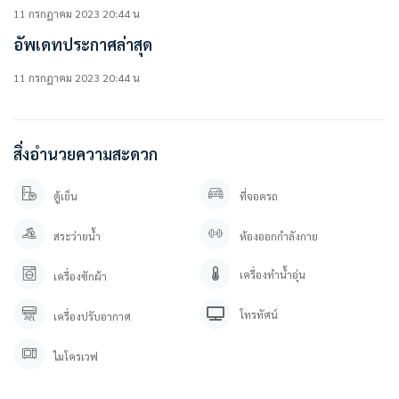
11 กรกฎาคม 2023 20:44 น
สิ่งอำนวยความสะดวกในโครงการ
อัพเดทประกาศล่าสุด
• Lobby
• Mailbox
• สระว่ายน้ำระบบเกลือ
11 กรกฎาคม 2023 20:44 น
• ฟิตเนส
• ห้องมุด
• Kids Room
• สวนลอยฟ้า พร้อมพื้นที่พักผ่อน
สิ่งอำนวยความสะดวก
• ลิฟต์โดยสาร
• ที่จอดรถ
ตู้เย็น
ที่จอดรถ
• ระบบ Access Card Contro
• CCTV และ พร้อมระบบรักษาความ
สระว่ายน้ำ
ห้องออกกำลังกาย
————————–
เครื่องทำน้ำอุ่น
เครื่องซักผ้า
สนใจติดต่อ / นัดดูห้อง
คุณปลา 0 6 1- 0 1 9 6 3 7 6
โทรทัศน์
เครื่องปรับอากาศ
คุณภัทร 0 9 3 – 5 4 6 2 9 7 9
Line OA. : https://lin.ee/YfpvBtC (@besthome)
ไมโครเวฟ
TIKTOK : www.tiktok.com/@besthome_condo
WWW.BESTHOMECONDO.COM
besthomecondocenter.com/contact-us/