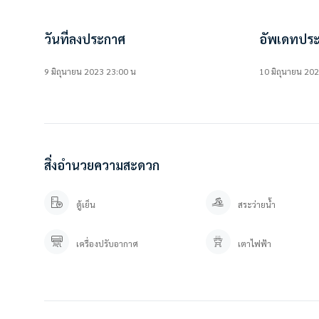
สนใจติดต่อ / นัดดูห้อง
คุณปลา 0 6 1- 0 1 9 6 3 7 6
คุณภัทร 0 9 3 – 5 4 6 2 9 7 9
วันที่ลงประกาศ
อัพเดทประ
Line OA. : https://lin.ee/YfpvBtC (@besthome)
TIKTOK : www.tiktok.com/@besthome_condo
9 มิถุนายน 2023 23:00 น
10 มิถุนายน 20
WWW.BESTHOMECONDO.COM
ที่ตั้ง :
NUE Noble Srinakarin Lasalle : นิว โนเบิล ศรีนครินทร์ – ลาซาล
ถ. ศรีนครินทร์ ตำบล สำโรงเหนือ อำเภอเมืองสมุทรปราการ สมุทรปราการ 102
สิ่งอำนวยความสะดวก
https://goo.gl/maps/QCUUWrypMBTeraAQA
#BESTHOMECONDO
ตู้เย็น
สระว่ายน้ำ
เครื่องปรับอากาศ
เตาไฟฟ้า