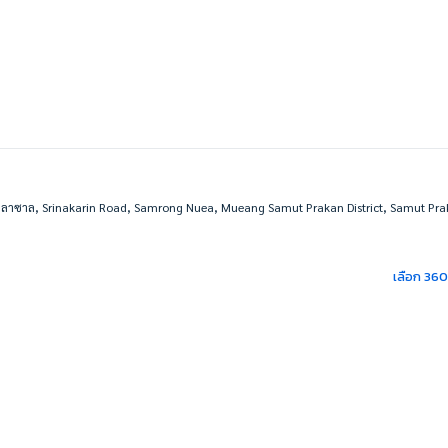
ร์ – ลาซาล, Srinakarin Road, Samrong Nuea, Mueang Samut Prakan District, Samut Pr
เลือก 36