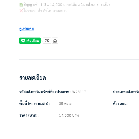
สัญญาเช่า 1 ปี = 14,500 บาท/เดือน (รวมส่วนกลางแล้ว)
ไม่รวมค่าน้ำ ค่าไฟ ค่าจอดรถ
ชำระเงินก่อนเข้าอยู่
ดูเพิ่มเติม
– ค่าเช่าเดือนแรก 1 เดือน = 14,500 บาท
– ค่าประกัน 2 เดือน = 29,000 บาท
– รวมทั้งหมด 43,500 บาท
————————–
เครื่องใช้ไฟฟ้า/เฟอร์นิเจอร์พร้อมอยู่
• แอร์
• ทีวี
• ตู้เย็น
รายละเอียด
• ไมโครเวฟ
• เครื่องทำน้ำอุ่น
รหัสอสังหาริมทรัพย์ที่ลงประกาศ :
W23117
ประเภทอสังหาริม
• เตียง + ที่นอน
• ตู้เสื้อผ้า
พื้นที่ (ตารางเมตร) :
35 ตร.ม.
ห้องนอน :
• ผ้าม่าน
• โซฟา
ราคา (บาท) :
14,500
บาท
• โต๊ะเครื่องแป้ง
• โต๊ะทานข้าว + เก้าอี้
• เคาน์เตอร์ครัว + เตาไฟฟ้า
————————–