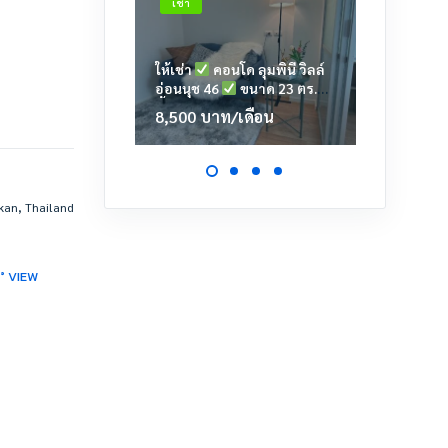
เช่า
เช่า
ให้เช่า
คอนโด ลุมพินี วิลล์
ให้เช่า
อ่อนนุช 46
ขนาด 23 ตร.ม.
เตาปูน
ชั้น 6 ตึก A2
23.39 ต
8,500
บาท
/เดือน
11,00
akan, Thailand
0° VIEW