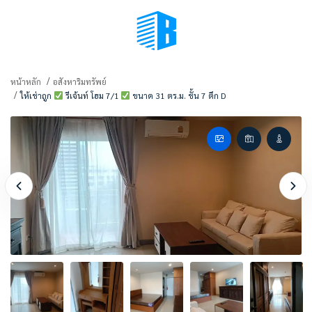
BMENU (เลือกมุมมอง)
หน้าหลัก
อสังหาริมทรัพย์
ให้เช่าถูก
รีเจ้นท์ โฮม 7/1
ขนาด 31 ตร.ม. ชั้น 7 ตึก D