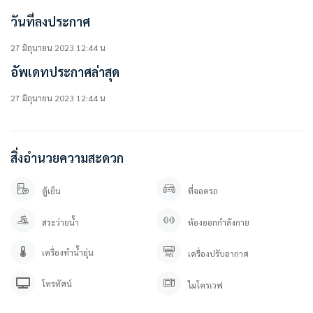
สิ่งอำนวยความสะดวกในโครงการ
วันที่ลงประกาศ
• ห้องออกกำลังกาย
• สระว่ายน้ำ
27 มิถุนายน 2023 12:44 น
• สวนหย่อม
อัพเดทประกาศล่าสุด
• ระบบรักษาความปลอดภัยตลอด 24 ชม.
• กล้องวงจรปิด
• ที่จอดรถ
27 มิถุนายน 2023 12:44 น
————————–
สนใจติดต่อ / นัดดูห้อง
สิ่งอำนวยความสะดวก
คุณปลา 0 6 1- 0 1 9 6 3 7 6
คุณภัทร 0 9 3 – 5 4 6 2 9 7 9
ตู้เย็น
ที่จอดรถ
Line OA. : https://lin.ee/YfpvBtC (@besthome)
TIKTOK : www.tiktok.com/@besthome_condo
สระว่ายน้ำ
ห้องออกกำลังกาย
WWW.BESTHOMECONDO.COM
ที่ตั้ง :
เครื่องทำน้ำอุ่น
เครื่องปรับอากาศ
Condo Regent Home 7/1 Building I (ดี)
MJG3+48G, Sanphawut 2 Alley, บางนาใต้ เขตบางนา กรุงเทพมหานคร 10260
โทรทัศน์
ไมโครเวฟ
https://goo.gl/maps/dmNmcm3ZWDykRQRv7