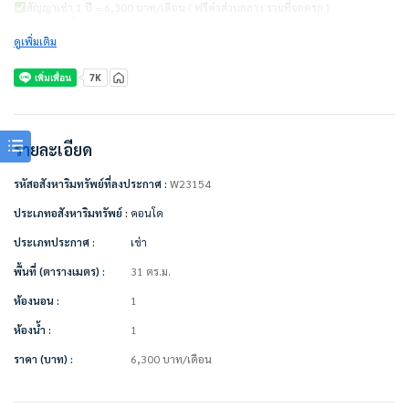
สัญญาเช่า 1 ปี = 6,300 บาท/เดือน ( ฟรีค่าส่วนกลาง รวมที่จอดรถ )
ไม่รวมค่าน้ำ ค่าไฟ
ดูเพิ่มเติม
ชำระเงินก่อนเข้าอยู่
– ค่าเช่าเดือนแรก 1 เดือน = 6,300 บาท
– ค่าประกัน 2 เดือน = 12,600 บาท
– รวมทั้งหมด 18,900 บาท
รายละเอียด
————————–
รหัสอสังหาริมทรัพย์ที่ลงประกาศ :
W23154
เครื่องใช้ไฟฟ้า/เฟอร์นิเจอร์พร้อมอยู่
• แอร์
ประเภทอสังหาริมทรัพย์ :
คอนโด
• ทีวี
ประเภทประกาศ :
เช่า
• ตู้เย็น
• ไมโครเวฟ
พื้นที่ (ตารางเมตร) :
31 ตร.ม.
• เครื่องทำน้ำอุ่น
• เตียง + ที่นอน
ห้องนอน :
1
• ตู้เสื้อผ้า
ห้องน้ำ :
1
• ผ้าม่าน
• โซฟา
ราคา (บาท) :
6,300
บาท
/เดือน
• โต๊ะเครื่องแป้ง
• เคาน์เตอร์ครัว