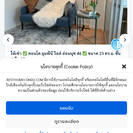
ให้เช่า
คอนโด ลุมพินี วิลล์ อ่อนนุช 46
ขนาด 23 ตร.ม. ชั้น
6 ตึก A2
นโยบายคุกกี้ (Cookie Policy)
ลุมพินี วิลล์ อ่อนนุช 46 ซอย อ่อนนุช 46 แขวงสวนหลวง เขตสวนหลวง
กรุงเทพมหานคร ประเทศไทย
BESTHOMECONDO.COM มีการใช้งานเทคโนโลยีคุกกี้ หรือเทคโนโลยีอื่นที่มีลักษณะ
ใกล้เคียงกันกับคุกกี้บนเว็บไซต์ของเรา โปรดศึกษานโยบายการใช้คุกกี้ และนโยบาย
1 ห้องนอน
1 ห้องน้ำ
1 ที่จอดรถ
23 ตร.ม.
ความเป็นส่วนตัวของข้อมูล ก่อนใช้บริการเว็บไซต์ ได้ที่ลิงค์ด้านล่าง
8,500
บาท
/เดือน
04 มิถุนายน 24
ยอมรับ
ดูรายละเอียด
1
ติดต่อเรา
Copyright © 2024 BESTHOMECONDO CO., LTD. All Right Reserved.