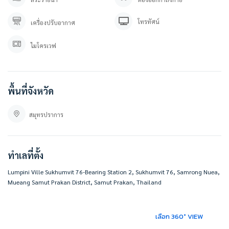
คุณภัทร 0 9 3 – 5 4 6 2 9 7 9
Line OA. : https://lin.ee/YfpvBtC (@besthome)
TIKTOK : www.tiktok.com/@besthome_condo
โทรทัศน์
เครื่องปรับอากาศ
WWW.BESTHOMECONDO.COM
besthomecondocenter.com/contact-us/
ไมโครเวฟ
ที่ตั้ง :
ลุมพินี วิลล์ สุขุมวิท76-แบริ่งสเตชั่น 2
764 765 ซอย สุขุมวิท 76 ตำบล สำโรงเหนือ อำเภอเมืองสมุทรปราการ สมุทรปราการ
พื้นที่จังหวัด
10270
https://goo.gl/maps/vSLe1sQk3RgsDtzn6
สมุทรปราการ
#BESTHOMECONDO
ทำเลที่ตั้ง
Lumpini Ville Sukhumvit 76-Bearing Station 2, Sukhumvit 76, Samrong Nuea,
Mueang Samut Prakan District, Samut Prakan, Thailand
เลือก 360° VIEW