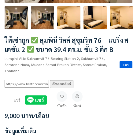
ให้เช่าถูก
ลุมพินี วิลล์ สุขุมวิท 76 – แบริ่ง ส
เตชั่น 2
ขนาด 39.4 ตร.ม. ชั้น 3 ตึก B
Lumpini Ville Sukhumvit 76-Bearing Station 2, Sukhumvit 76,
Samrong Nuea, Mueang Samut Prakan District, Samut Prakan,
เช่า
Thailand
คัดลอกลิงก์
แชร์
บันทึก
พิมพ์
9,000
บาท
/เดือน
ข้อมูลเพิ่มเติม