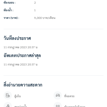
• ไมโครเวฟ
ห้องนอน :
2
• เตียง + ที่นอน
ห้องน้ำ :
1
• ตู้เสื้อผ้า
• ผ้าม่านกันแดด 2 ชั้น ทุกหน้าต่าง
ราคา (บาท) :
9,000
บาท
/เดือน
• โต๊ะเครื่องแป้ง
• โต๊ะทำงาน
• เคาน์เตอร์ครัว
วันที่ลงประกาศ
สิ่งอำนวยความสะดวกในโครงการ
• ห้องออกกำลังกาย
11 กรกฎาคม 2023 20:37 น
• สระว่ายน้ำ
อัพเดทประกาศล่าสุด
• สวนหย่อม
• ระบบรักษาความปลอดภัยตลอด 24 ชม.
• กล้องวงจรปิด
11 กรกฎาคม 2023 20:37 น
• 7-eleven ภายในโครงการ
• รถตู้รับ ส่ง BTS แบริ่ง – โครงการ ตามตารางเวลา
• ที่จอดรถ
สิ่งอำนวยความสะดวก
————————–
ตู้เย็น
ที่จอดรถ
สนใจติดต่อ / นัดดูห้อง
คุณปลา 0 6 1- 0 1 9 6 3 7 6
สระว่ายน้ำ
ห้องออกกำลังกาย