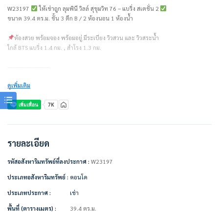
W23197
ให้เช่าถูก ลุมพินี วิลล์ สุขุมวิท 76 – แบริ่ง สเตชั่น 2
ขนาด 39.4 ตร.ม. ชั้น 3 ตึก B / 2 ห้องนอน 1 ห้องน้ำ
ห้องสวย พร้อมจอง พร้อมอยู่ มีระเบียง วิวสวน และ วิวสระน้ำ
ใกล้ BTS แบริ่ง 1.4 กม. , สำโรง 1.3 กม.
————————–
ดูเพิ่มเติม
สัญญาเช่า 1 ปี = 9,000 บาท/เดือน (รวมส่วนกลางแล้ว)
ไม่รวมค่าน้ำ ค่าไฟ ค่าจอดรถ
ชำระเงินก่อนเข้าอยู่
– ค่าเช่าเดือนแรก 1 เดือน = 9,000 บาท
– ค่าประกัน 2 เดือน = 18,000 บาท
รายละเอียด
– รวมทั้งหมด 27,000 บาท
รหัสอสังหาริมทรัพย์ที่ลงประกาศ :
W23197
————————–
ประเภทอสังหาริมทรัพย์ :
คอนโด
เครื่องใช้ไฟฟ้า/เฟอร์นิเจอร์พร้อมอยู่
ประเภทประกาศ :
เช่า
• แอร์ 3 เครื่อง
• ทีวี
พื้นที่ (ตารางเมตร) :
39.4 ตร.ม.
• ตู้เย็น