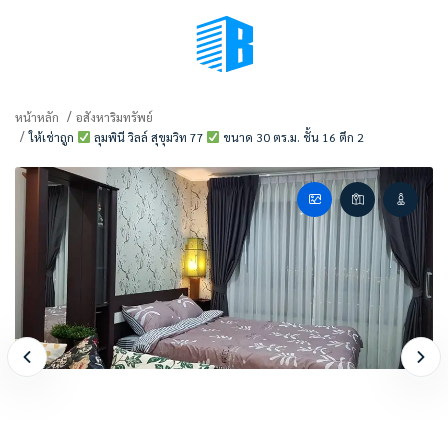
BMENU (เลือกมุมมอง)
หน้าหลัก
อสังหาริมทรัพย์
ให้เช่าถูก
ลุมพินี วิลล์ สุขุมวิท 77
ขนาด 30 ตร.ม. ชั้น 16 ตึก 2