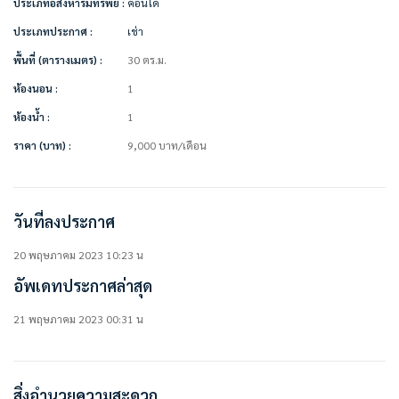
ประเภทอสังหาริมทรัพย์ :
คอนโด
• ผ้าม่าน
ประเภทประกาศ :
เช่า
• ชั้นวางทีวี
• โซฟา
พื้นที่ (ตารางเมตร) :
30 ตร.ม.
• โต๊ะทานข้าว + เก้าอี้
• โต๊ะเครื่องแป้งเป็นโต๊ะเขียนหนังสือในตัว
ห้องนอน :
1
• ตู้ใส่รองเท้า
ห้องน้ำ :
1
• เตาไฟฟ้า
• เครื่องซักผ้า
ราคา (บาท) :
9,000
บาท
/เดือน
• เครื่องทำน้ำอุ่น
————————–
สนใจติดต่อ / นัดดูห้อง
คุณปลา 0 6 1- 0 1 9 6 3 7 6
วันที่ลงประกาศ
คุณภัทร 0 9 3 – 5 4 6 2 9 7 9
Line OA. : https://lin.ee/YfpvBtC (@besthome)
20 พฤษภาคม 2023 10:23 น
TIKTOK : Besthomecondo
อัพเดทประกาศล่าสุด
WWW.BESTHOMECONDO.COM
ที่ตั้ง :
21 พฤษภาคม 2023 00:31 น
ลุมพินี วิลล์ สุขุมวิท 77
615, 5 ซอย อ่อนนุช 3 แขวงสวนหลวง เขต สวนหลวง กรุงเทพมหานคร
https://goo.gl/maps/GVBZQA4kvSUHHFqU9
สิ่งอำนวยความสะดวก