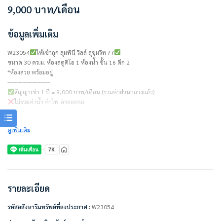
9,000
บาท
/เดือน
ข้อมูลเพิ่มเติม
W23054
ให้เช่าถูก ลุมพินี วิลล์ สุขุมวิท 77
ขนาด 30 ตร.ม. ห้องสตูดิโอ 1 ห้องน้ำ ชั้น 16 ตึก 2
*ห้องสวย พร้อมอยู่
————————–
สัญญาเช่า 1 ปี = 9,000 บาท/เดือน (รวมค่าส่วนกลางแล้ว)
ไม่รวมค่าน้ำ ค่าไฟ ค่าจอดรถ
ชำระเงินก่อนเข้าอยู่
ดูเพิ่มเติม
– ค่าเช่าเดือนแรก 1 เดือน
– ค่าประกัน 2 เดือน
————————–
เครื่องใช้ไฟฟ้า/ตกแต่งเฟอร์นิเจอร์พร้อมอยู่
• แอร์
• ทีวี
รายละเอียด
• ตู้เย็น
• ไมโครเวฟ
รหัสอสังหาริมทรัพย์ที่ลงประกาศ :
W23054
• เตียง + ที่นอน
• ตู้เสื้อผ้าขนาด 4 ประตู