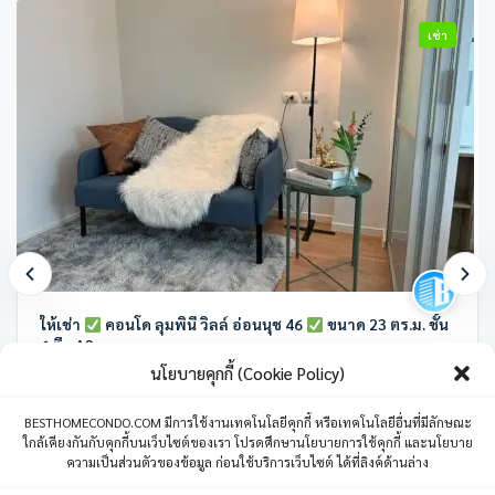
เช่า
ให้เช่า
คอนโด ลุมพินี วิลล์ อ่อนนุช 46
ขนาด 23 ตร.ม. ชั้น
6 ตึก A2
นโยบายคุกกี้ (Cookie Policy)
ลุมพินี วิลล์ อ่อนนุช 46 ซอย อ่อนนุช 46 แขวงสวนหลวง เขตสวนหลวง
กรุงเทพมหานคร ประเทศไทย
BESTHOMECONDO.COM มีการใช้งานเทคโนโลยีคุกกี้ หรือเทคโนโลยีอื่นที่มีลักษณะ
ใกล้เคียงกันกับคุกกี้บนเว็บไซต์ของเรา โปรดศึกษานโยบายการใช้คุกกี้ และนโยบาย
1 ห้องนอน
1 ห้องน้ำ
1 ที่จอดรถ
23 ตร.ม.
ความเป็นส่วนตัวของข้อมูล ก่อนใช้บริการเว็บไซต์ ได้ที่ลิงค์ด้านล่าง