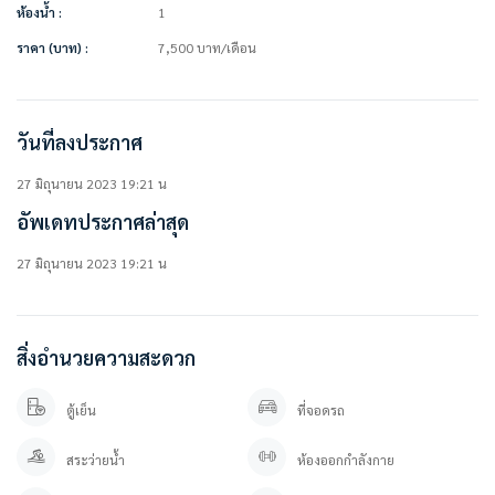
ห้องน้ำ :
1
• โต๊ะทานข้าว + เก้าอี้
สิ่งอำนวยความสะดวกในโครงการ
ราคา (บาท) :
7,500
บาท
/เดือน
• ห้องออกกำลังกาย
• สวนหย่อม
• ระบบรักษาความปลอดภัยตลอด 24 ชม.
• กล้องวงจรปิด
วันที่ลงประกาศ
• ที่จอดรถ
• มีรถรับส่งระหว่างคอนโดไป BTS อ่อนนุช
27 มิถุนายน 2023 19:21 น
• มีรถสองแถว (สายมิตรภาพ) หน้าคอนโดไปซีคอน ,BTS อ่อนนุช
อัพเดทประกาศล่าสุด
• รถประจำทางหน้าซอยอ่อนนุช46 มีหลายสาย สองแถวเล็ก ใหญ่
• TAXI ,มอเตอร์ไซค์รับจ้าง (10 นาทีไป BTS อ่อนนุช)
————————–
27 มิถุนายน 2023 19:21 น
สนใจติดต่อ / นัดดูห้อง
คุณปลา 0 6 1- 0 1 9 6 3 7 6
คุณภัทร 0 9 3 – 5 4 6 2 9 7 9
Line OA. : https://lin.ee/YfpvBtC (@besthome)
สิ่งอำนวยความสะดวก
TIKTOK : www.tiktok.com/@besthome_condo
WWW.BESTHOMECONDO.COM
ตู้เย็น
ที่จอดรถ
ที่ตั้ง :
สระว่ายน้ำ
ห้องออกกำลังกาย
ลุมพินี วิลล์ อ่อนนุช 46
สุขุมวิท 77 แขวงสวนหลวง กรุงเทพมหานคร 10250