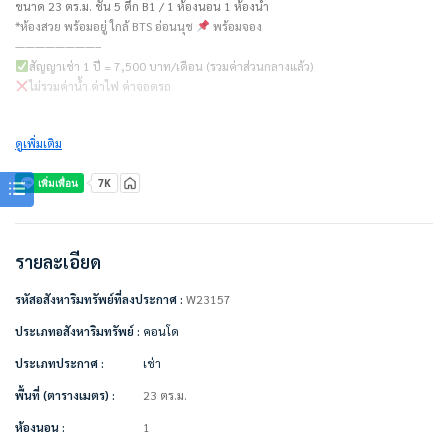
ขนาด 23 ตร.ม. ชั้น 5 ตึก B1 / 1 ห้องนอน 1 ห้องน้ำ
*ห้องสวย พร้อมอยู่ ใกล้ BTS อ่อนนุช
พร้อมจอง
————————–
สัญญาเช่า 1 ปี = 7,500 บาท/เดือน (รวมค่าส่วนกลางแล้ว)
ไม่รวมค่าน้ำ ค่าไฟ ค่าจอดรถ
ชำระเงินก่อนเข้าอยู่
ดูเพิ่มเติม
– ค่าเช่าเดือนแรก 1 เดือน = 7,500 บาท
– ค่าประกัน 2 เดือน = 15,000 บาท
– รวมเป็นเงิน 22,500 บาท
————————–
เครื่องใช้ไฟฟ้า/ตกแต่งเฟอร์นิเจอร์พร้อมอยู่
• แอร์
รายละเอียด
• ทีวี 32 นิ้ว
• ตู้เย็น
รหัสอสังหาริมทรัพย์ที่ลงประกาศ :
W23157
• ไมโครเวฟ
• เตียง + ที่นอน 5 ฟุต
ประเภทอสังหาริมทรัพย์ :
คอนโด
• ตู้เสื้อผ้า
ประเภทประกาศ :
เช่า
• ตู้แขวนผนัง Built In
• ผ้าม่านกัน UV , ม่านปรับแสงบริเวณระเบียง
พื้นที่ (ตารางเมตร) :
23 ตร.ม.
• โซฟา
• เคาน์เตอร์ล้างจาน
ห้องนอน :
1
• เครื่องทำน้ำอุ่น