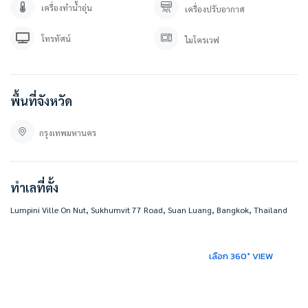
https://goo.gl/maps/w2gnPL8QczoPHxYPA
เครื่องทำน้ำอุ่น
เครื่องปรับอากาศ
# BESTHOMECONDO
โทรทัศน์
ไมโครเวฟ
พื้นที่จังหวัด
กรุงเทพมหานคร
ทำเลที่ตั้ง
Lumpini Ville On Nut, Sukhumvit 77 Road, Suan Luang, Bangkok, Thailand
เลือก 360° VIEW