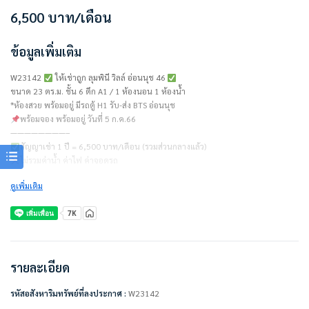
6,500
บาท
/เดือน
ข้อมูลเพิ่มเติม
W23142
ให้เช่าถูก ลุมพินี วิลล์ อ่อนนุช 46
ขนาด 23 ตร.ม. ชั้น 6 ตึก A1 / 1 ห้องนอน 1 ห้องน้ำ
*ห้องสวย พร้อมอยู่ มีรถตู้ H1 รับ-ส่ง BTS อ่อนนุช
พร้อมจอง พร้อมอยู่ วันที่ 5 ก.ค.66
————————–
สัญญาเช่า 1 ปี = 6,500 บาท/เดือน (รวมส่วนกลางแล้ว)
ไม่รวมค่าน้ำ ค่าไฟ ค่าจอดรถ
ดูเพิ่มเติม
ชำระเงินก่อนเข้าอยู่
– ค่าเช่าเดือนแรก 1 เดือน = 6,500 บาท
– ค่าประกัน 2 เดือน = 13,000 บาท
– รวมทั้งหมด 19,500 บาท
————————–
เครื่องใช้ไฟฟ้า/เฟอร์นิเจอร์พร้อมอยู่
รายละเอียด
• แอร์
• ทีวี
รหัสอสังหาริมทรัพย์ที่ลงประกาศ :
W23142
• ตู้เย็น