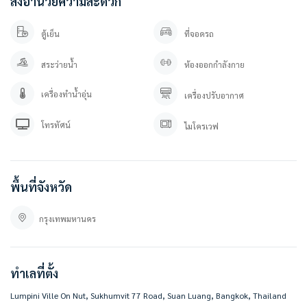
สิ่งอำนวยความสะดวก
WWW.BESTHOMECONDO.COM
ตู้เย็น
ที่จอดรถ
ที่ตั้ง :
ลุมพินี วิลล์ อ่อนนุช 46
สระว่ายน้ำ
ห้องออกกำลังกาย
สุขุมวิท 77 แขวงสวนหลวง กรุงเทพมหานคร 10250
https://goo.gl/maps/e8RuGNjDm3Buas6g7
เครื่องทำน้ำอุ่น
เครื่องปรับอากาศ
#BESTHOMECONDO
โทรทัศน์
ไมโครเวฟ
พื้นที่จังหวัด
กรุงเทพมหานคร
ทำเลที่ตั้ง
Lumpini Ville On Nut, Sukhumvit 77 Road, Suan Luang, Bangkok, Thailand