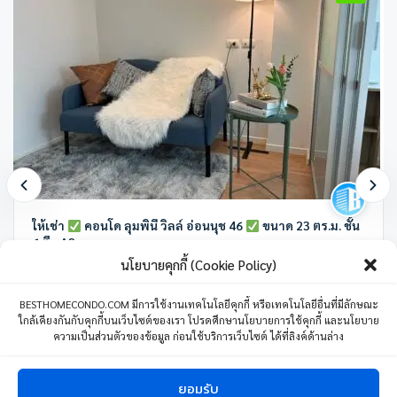
ให้เช่า
คอนโด ลุมพินี วิลล์ อ่อนนุช 46
ขนาด 23 ตร.ม. ชั้น
6 ตึก A2
นโยบายคุกกี้ (Cookie Policy)
ลุมพินี วิลล์ อ่อนนุช 46 ซอย อ่อนนุช 46 แขวงสวนหลวง เขตสวนหลวง
กรุงเทพมหานคร ประเทศไทย
BESTHOMECONDO.COM มีการใช้งานเทคโนโลยีคุกกี้ หรือเทคโนโลยีอื่นที่มีลักษณะ
ใกล้เคียงกันกับคุกกี้บนเว็บไซต์ของเรา โปรดศึกษานโยบายการใช้คุกกี้ และนโยบาย
1 ห้องนอน
1 ห้องน้ำ
1 ที่จอดรถ
23 ตร.ม.
ความเป็นส่วนตัวของข้อมูล ก่อนใช้บริการเว็บไซต์ ได้ที่ลิงค์ด้านล่าง
8,500
บาท
/เดือน
04 มิถุนายน 24
ยอมรับ