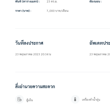
พื้นที่ (ตารางเมตร) :
23 ตร.ม.
ห้องนอน :
• โต๊ะทำงาน + เก้าอี้
• โต๊ะทานข้าว + เก้าอี้
ราคา (บาท) :
7,000
บาท
/เดือน
• เคาน์เตอร์ล้างจาน
• เครื่องทำน้ำอุ่น
————————–
สนใจติดต่อ / นัดดูห้อง
คุณปลา 0 6 1- 0 1 9 6 3 7 6
คุณภัทร 0 9 3 – 5 4 6 2 9 7 9
Line OA. : https://lin.ee/YfpvBtC (@besthome)
วันที่ลงประกาศ
อัพเดทประ
TIKTOK : Besthomecondo
WWW.BESTHOMECONDO.COM
23 พฤษภาคม 2023 20:34 น
23 พฤษภาคม 20
ที่ตั้ง :
ลุมพินี วิลล์ อ่อนนุช 46
สุขุมวิท 77 แขวงสวนหลวง กรุงเทพมหานคร 10250
https://goo.gl/maps/w2gnPL8QczoPHxYPA
สิ่งอำนวยความสะดวก
เครื่องทำน้ำอุ่น
ตู้เย็น