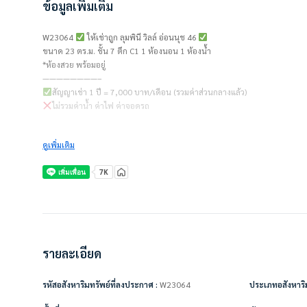
ข้อมูลเพิ่มเติม
W23064
ให้เช่าถูก ลุมพินี วิลล์ อ่อนนุช 46
ขนาด 23 ตร.ม. ชั้น 7 ตึก C1 1 ห้องนอน 1 ห้องน้ำ
*ห้องสวย พร้อมอยู่
————————–
สัญญาเช่า 1 ปี = 7,000 บาท/เดือน (รวมค่าส่วนกลางแล้ว)
ไม่รวมค่าน้ำ ค่าไฟ ค่าจอดรถ
ชำระเงินก่อนเข้าอยู่
ดูเพิ่มเติม
– ค่าเช่าเดือนแรก 1 เดือน
– ค่าประกัน 2 เดือน
————————–
เครื่องใช้ไฟฟ้า/ตกแต่งเฟอร์นิเจอร์พร้อมอยู่
• แอร์ 2 เครื่อง
• ทีวี
• ตู้เย็น
• ไมโครเวฟ
รายละเอียด
• เตียง + ที่นอน
• ตู้เสื้อผ้า
รหัสอสังหาริมทรัพย์ที่ลงประกาศ :
W23064
ประเภทอสังหาริม
• ผ้าม่าน
• โซฟา