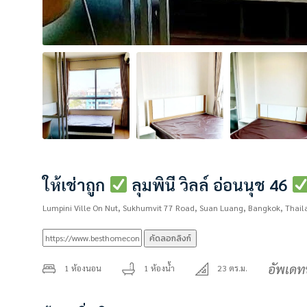
ให้เช่าถูก
ลุมพินี วิลล์ อ่อนนุช 46
Lumpini Ville On Nut, Sukhumvit 77 Road, Suan Luang, Bangkok, Thail
คัดลอกลิงก์
อัพเดท
1 ห้องนอน
1 ห้องน้ำ
23 ตร.ม.