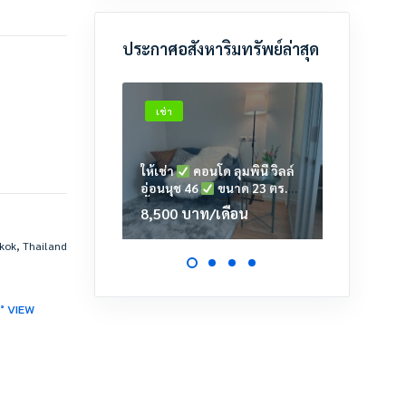
ประกาศอสังหาริมทรัพย์ล่าสุด
เช่า
เช่า
ให้เช่า
คอนโด ลุมพินี วิลล์
ให้เช่า
อ่อนนุช 46
ขนาด 23 ตร.ม.
เตาปูน
ชั้น 6 ตึก A2
23.39 ต
8,500
บาท
/เดือน
11,00
kok, Thailand
0° VIEW