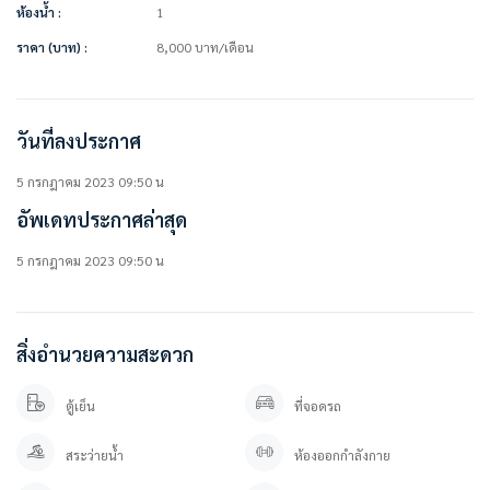
ห้องน้ำ :
1
• โซฟา
• โต๊ะเครื่องแป้ง
ราคา (บาท) :
8,000
บาท
/เดือน
• เคาน์เตอร์ครัว +เตาไฟฟ้า + ที่ดูดควัน
สิ่งอำนวยความสะดวกในโครงการ
• Lobby
วันที่ลงประกาศ
• สวนพักผ่อน
• พื้นที่อเนกประสงค์
5 กรกฎาคม 2023 09:50 น
• สนามเด็กเล่น
อัพเดทประกาศล่าสุด
• สระว่ายน้ำ
• สระเด็ก
• จากุชชี่
5 กรกฎาคม 2023 09:50 น
• Social Club
• ฟิตเนส
• ห้องซาวน่า
• ลิฟท์โดยสาร 4 ตัว
สิ่งอำนวยความสะดวก
• ลิฟท์บริการ 1 ตัว
• Access Card Control
ตู้เย็น
ที่จอดรถ
• CCTV
• Wi-Fi
สระว่ายน้ำ
ห้องออกกำลังกาย
• รปภ. 24 ชม.
• ที่จอดรถ