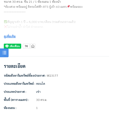
ขนาด 30 ตร.ม. ชั้น 21 / 1 ห้องนอน 1 ห้องน้ำ
*ห้องสวย พร้อมอยู่ ติดรถไฟฟ้า BTS ปู่เจ้า 60 เมตร
พร้อมจอง
————————–
สัญญาเช่า 1 ปี = 8,000 บาท/เดือน (รวมส่วนกลางแล้ว)
ไม่รวมค่าน้ำ ค่าไฟ ค่าจอดรถ
ดูเพิ่มเติม
ชำระเงินก่อนเข้าอยู่
– ค่าเช่าเดือนแรก 1 เดือน = 8,000 บาท
– ค่าประกัน 2 เดือน = 16,000 บาท
– รวมทั้งหมด 24,000 บาท
————————–
รายละเอียด
เครื่องใช้ไฟฟ้า/เฟอร์นิเจอร์พร้อมอยู่
รหัสอสังหาริมทรัพย์ที่ลงประกาศ :
W23177
• แอร์
• ทีวี
ประเภทอสังหาริมทรัพย์ :
คอนโด
• ตู้เย็น
ประเภทประกาศ :
เช่า
• ไมโครเวฟ
• เครื่องทำน้ำอุ่น
พื้นที่ (ตารางเมตร) :
30 ตร.ม.
• เตียง + ที่นอน
• ตู้เสื้อผ้า
ห้องนอน :
1
• ผ้าม่าน