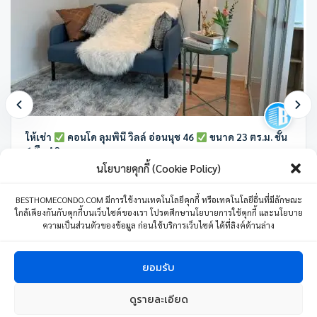
ให้เช่า
คอนโด ลุมพินี วิลล์ อ่อนนุช 46
ขนาด 23 ตร.ม. ชั้น
6 ตึก A2
นโยบายคุกกี้ (Cookie Policy)
ลุมพินี วิลล์ อ่อนนุช 46 ซอย อ่อนนุช 46 แขวงสวนหลวง เขตสวนหลวง
กรุงเทพมหานคร ประเทศไทย
BESTHOMECONDO.COM มีการใช้งานเทคโนโลยีคุกกี้ หรือเทคโนโลยีอื่นที่มีลักษณะ
ใกล้เคียงกันกับคุกกี้บนเว็บไซต์ของเรา โปรดศึกษานโยบายการใช้คุกกี้ และนโยบาย
1 ห้องนอน
1 ห้องน้ำ
1 ที่จอดรถ
23 ตร.ม.
ความเป็นส่วนตัวของข้อมูล ก่อนใช้บริการเว็บไซต์ ได้ที่ลิงค์ด้านล่าง
8,500
บาท
/เดือน
04 มิถุนายน 24
ยอมรับ
ดูรายละเอียด
1
ติดต่อเรา