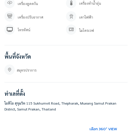
————————–
เครื่องทำน้ำอุ่น
เครื่องดูดควัน
สนใจติดต่อ / นัดดูห้อง
เครื่องปรับอากาศ
เตาไฟฟ้า
คุณปลา 0 6 1- 0 1 9 6 3 7 6
คุณภัทร 0 9 3 – 5 4 6 2 9 7 9
โทรทัศน์
ไมโครเวฟ
Line OA. : https://lin.ee/YfpvBtC (@besthome)
TIKTOK : www.tiktok.com/@besthome_condo
WWW.BESTHOMECONDO.COM
besthomecondocenter.com/contact-us/
พื้นที่จังหวัด
ที่ตั้ง :
ไอดีโอ สุขุมวิท 115
สมุทรปราการ
234 หมู่ที่ 4 ถ. สุขุมวิท ตำบลเทพารักษ์ อำเภอเมืองสมุทรปราการ สมุทรปราการ
10270
https://goo.gl/maps/GKTfVvJcyQE2vvkz5
ทำเลที่ตั้ง
#BESTHOMECONDO
ไอดีโอ สุขุมวิท 115 Sukhumvit Road, Thepharak, Mueang Samut Prakan
District, Samut Prakan, Thailand
เลือก 360° VIEW