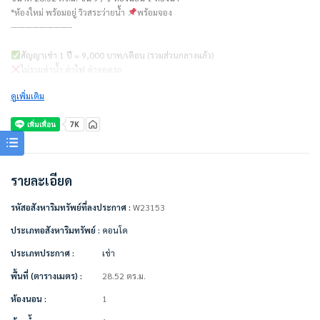
*ห้องใหม่ พร้อมอยู่ วิวสระว่ายน้ำ
พร้อมจอง
————————–
สัญญาเช่า 1 ปี = 9,000 บาท/เดือน (รวมส่วนกลางแล้ว)
ไม่รวมค่าน้ำ ค่าไฟ ค่าจอดรถ
ดูเพิ่มเติม
ชำระเงินก่อนเข้าอยู่
– ค่าเช่าเดือนแรก 1 เดือน = 9,000 บาท
– ค่าประกัน 2 เดือน = 18,000 บาท
– รวมทั้งหมด 27,000 บาท
————————–
รายละเอียด
เครื่องใช้ไฟฟ้า/เฟอร์นิเจอร์ใหม่ยังไม่เคยใช้ พร้อมอยู่
รหัสอสังหาริมทรัพย์ที่ลงประกาศ :
W23153
• แอร์
• ทีวี
ประเภทอสังหาริมทรัพย์ :
คอนโด
• ตู้เย็น
ประเภทประกาศ :
เช่า
• ไมโครเวฟ
• เครื่องทำน้ำอุ่น
พื้นที่ (ตารางเมตร) :
28.52 ตร.ม.
• เครื่องซักผ้า
• เตียง + ที่นอน
ห้องนอน :
1
• ตู้เสื้อผ้า