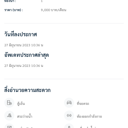
ห้องน้ำ :
1
• ผ้าม่าน
• โซฟา
ราคา (บาท) :
9,000
บาท
/เดือน
• เคาน์เตอร์ครัว
สิ่งอำนวยความสะดวกในโครงการ
• ห้องออกกำลังกาย
วันที่ลงประกาศ
• สระว่ายน้ำ
• สวนหย่อม
27 มิถุนายน 2023 10:36 น
• ระบบรักษาความปลอดภัยตลอด 24 ชม.
อัพเดทประกาศล่าสุด
• กล้องวงจรปิด
• ที่จอดรถ
27 มิถุนายน 2023 10:36 น
————————–
สนใจติดต่อ / นัดดูห้อง
คุณปลา 0 6 1- 0 1 9 6 3 7 6
สิ่งอำนวยความสะดวก
คุณภัทร 0 9 3 – 5 4 6 2 9 7 9
Line OA. : https://lin.ee/YfpvBtC (@besthome)
ตู้เย็น
ที่จอดรถ
TIKTOK : www.tiktok.com/@besthome_condo
WWW.BESTHOMECONDO.COM
สระว่ายน้ำ
ห้องออกกำลังกาย
ที่ตั้ง :