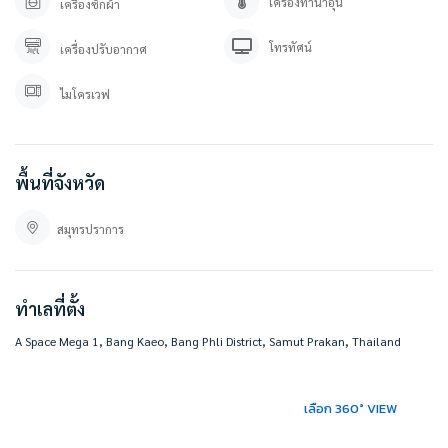
เอ สเปซ เมกา 1
เครื่องทำน้ำอุ่น
เครื่องซักผ้า
98/1337 ตำบล บางแก้ว อำเภอบางพลี สมุทรปราการ 10540
โทรทัศน์
เครื่องปรับอากาศ
https://goo.gl/maps/BMJ8PTBGPiyRXBfv6
ไมโครเวฟ
#BESTHOMECONDO
พื้นที่จังหวัด
สมุทรปราการ
ทำเลที่ตั้ง
A Space Mega 1, Bang Kaeo, Bang Phli District, Samut Prakan, Thailand
เลือก 360° VIEW