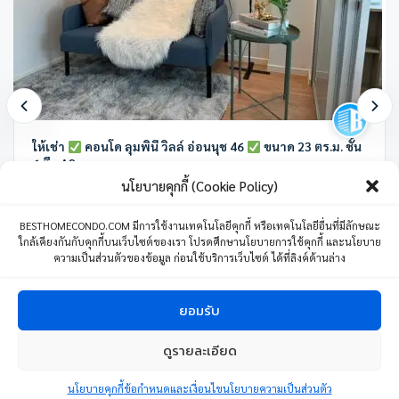
ให้เช่า
คอนโด ลุมพินี วิลล์ อ่อนนุช 46
ขนาด 23 ตร.ม. ชั้น
6 ตึก A2
นโยบายคุกกี้ (Cookie Policy)
ลุมพินี วิลล์ อ่อนนุช 46 ซอย อ่อนนุช 46 แขวงสวนหลวง เขตสวนหลวง
กรุงเทพมหานคร ประเทศไทย
BESTHOMECONDO.COM มีการใช้งานเทคโนโลยีคุกกี้ หรือเทคโนโลยีอื่นที่มีลักษณะ
ใกล้เคียงกันกับคุกกี้บนเว็บไซต์ของเรา โปรดศึกษานโยบายการใช้คุกกี้ และนโยบาย
1 ห้องนอน
1 ห้องน้ำ
1 ที่จอดรถ
23 ตร.ม.
ความเป็นส่วนตัวของข้อมูล ก่อนใช้บริการเว็บไซต์ ได้ที่ลิงค์ด้านล่าง
8,500
บาท
/เดือน
04 มิถุนายน 24
ยอมรับ
1
ดูรายละเอียด
ติดต่อเรา
Copyright © 2024 BESTHOMECONDO CO., LTD. All Right Reserved.
นโยบายคุกกี้
ข้อกำหนดและเงื่อนไขนโยบายความเป็นส่วนตัว
Open