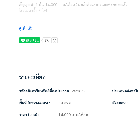
สัญญาเช่า 1 ปี = 14,000 บาท/เดือน (รวมค่าส่วนกลางและที่จอดรถแล้ว)
ไม่รวมค่าน้ำ ค่าไฟ
ชำระเงินก่อนเข้าอยู่
ดูเพิ่มเติม
– ค่าเช่าเดือนแรก 1 เดือน
– ค่าประกัน 2 เดือน
————————–
เครื่องใช้ไฟฟ้า/ตกแต่งเฟอร์นิเจอร์พร้อมอยู่
• แอร์ Sumsung ขนาดใหญ่ 2 เครื่อง
• ทีวี Sumsung ขนาด 40 นิ้ว
• ตู้เย็น LG 2 ประตู
• ไมโครเวฟ LG 1 เครื่อง
รายละเอียด
• เตียง พร้อมลิ้นชัก ขนาด 5 ฟุต
• ที่นอน 5 ฟุต
รหัสอสังหาริมทรัพย์ที่ลงประกาศ :
W23049
ประเภทอสังหาริม
• ตู้เสื้อผ้า Built In ขนาด 3 ประตู
• ผ้าม่าน 2 ชั้น กันแสง UV + ม่านโปร่ง
พื้นที่ (ตารางเมตร) :
34 ตร.ม.
ห้องนอน :
• โซฟา 2 ที่นั่ง 1 ตัว
• โซฟานอน 1 ตัว
ราคา (บาท) :
14,000
บาท
/เดือน
• โต๊ะเครื่องแป้ง
• ชั้นวางทีวี พร้อมชั้นวางของ
• โต๊ะทานอาหาร พร้อมเก้าอี้ 2 ตัว
• ตู้เก็บของ Built In ในครัว ขนาดประตู 2 บาน