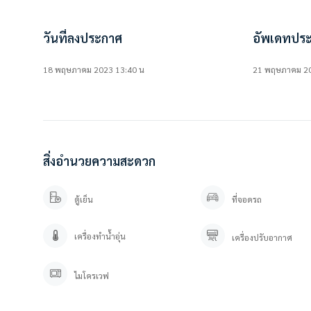
• เครื่องทำน้ำอุ่น
•เครื่องซักผ้าฝาหน้า 1 เครื่อง
————————–
วันที่ลงประกาศ
อัพเดทประ
สนใจติดต่อ / นัดดูห้อง
18 พฤษภาคม 2023 13:40 น
21 พฤษภาคม 20
คุณปลา 0 6 1- 0 1 9 6 3 7 6
คุณภัทร 0 9 3 – 5 4 6 2 9 7 9
Line OA. : https://lin.ee/YfpvBtC (@besthome)
TIKTOK : Besthomecondo
WWW.BESTHOMECONDO.COM
สิ่งอำนวยความสะดวก
ที่ตั้ง :
ELIO DEL RAY CONDO
https://goo.gl/maps/bDu7cJppo6AjQrDR6?coh=178571&entry=tt
ตู้เย็น
ที่จอดรถ
เครื่องทำน้ำอุ่น
เครื่องปรับอากาศ
ไมโครเวฟ