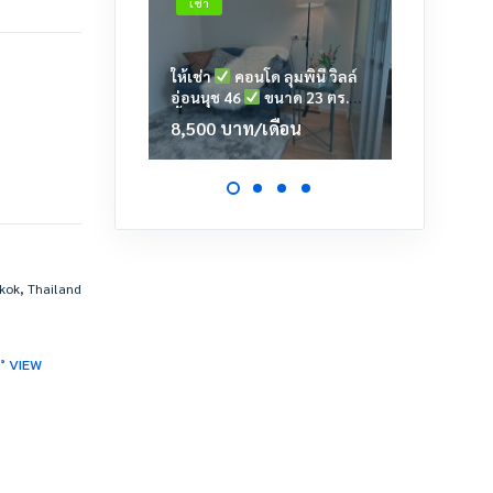
เช่า
เช่า
ให้เช่า
คอนโด ลุมพินี วิลล์
ให้เช่า
อ่อนนุช 46
ขนาด 23 ตร.ม.
เตาปูน
ชั้น 6 ตึก A2
23.39 ต
8,500
บาท
/เดือน
11,00
kok, Thailand
0° VIEW