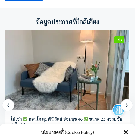
ข้อมูลประกาศที่ใกล้เคียง
เช่า
ให้เช่า
คอนโด ลุมพินี วิลล์ อ่อนนุช 46
ขนาด 23 ตร.ม. ชั้น
6 ตึก A2
นโยบายคุกกี้ (Cookie Policy)
ลุมพินี วิลล์ อ่อนนุช 46 ซอย อ่อนนุช 46 แขวงสวนหลวง เขตสวนหลวง