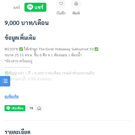
แชร์
บันทึก
พิมพ์
9,000
บาท
/เดือน
ข้อมูลเพิ่มเติม
W23078
ให้เช่าถูก The Excel Hideaway Sukhumvit 50
ขนาด 25.16 ตร.ม. ชั้น 8 ตึก A 1 ห้องนอน 1 ห้องน้ำ
*ห้องสวย พร้อมอยู่
————————–
สัญญาเช่า 1 ปี = 9,000 บาท/เดือน (รวมค่าส่วนกลางแล้ว)
ไม่รวมค่าน้ำ ค่าไฟ ค่าจอดรถ
ชำระเงินก่อนเข้าอยู่
ดูเพิ่มเติม
– ค่าเช่าเดือนแรก 1 เดือน
– ค่าประกัน 2 เดือน
————————–
เครื่องใช้ไฟฟ้า/ตกแต่งเฟอร์นิเจอร์พร้อมอยู่
• แอร์ 1 เครื่อง
• ทีวี 40 นิ้ว
รายละเอียด
• ตู้เย็น