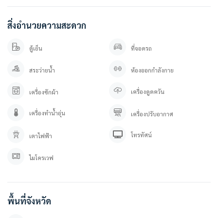
แขวงพระโขนง เขตคลองเตย กรุงเทพมหานคร 10110
https://goo.gl/maps/3iHkJAPDyXhSn6fb7
สิ่งอำนวยความสะดวก
ตู้เย็น
ที่จอดรถ
สระว่ายน้ำ
ห้องออกกำลังกาย
เครื่องดูดควัน
เครื่องซักผ้า
เครื่องทำน้ำอุ่น
เครื่องปรับอากาศ
โทรทัศน์
เตาไฟฟ้า
ไมโครเวฟ
พื้นที่จังหวัด