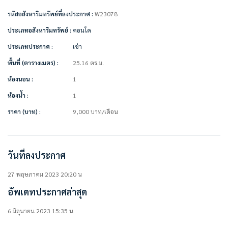
• ไมโครเวฟ
รหัสอสังหาริมทรัพย์ที่ลงประกาศ :
W23078
• เครื่องซักผ้า
• เตียง + ที่นอน 5 ฟุต
ประเภทอสังหาริมทรัพย์ :
คอนโด
• ตู้เสื้อผ้า
ประเภทประกาศ :
เช่า
• ชั้นวางทีวี
• ตู้ใส่รองเท้า
พื้นที่ (ตารางเมตร) :
25.16 ตร.ม.
• ผ้าม่าน
• โซฟา
ห้องนอน :
1
• โต๊ะปรับระดับ
ห้องน้ำ :
1
• เคาน์เตอร์ครัว + เตาแม่เหล็กไฟฟ้า
• เครื่องดูดควัน
ราคา (บาท) :
9,000
บาท
/เดือน
• เครื่องทำน้ำอุ่น
————————–
สนใจติดต่อ / นัดดูห้อง
คุณปลา 0 6 1- 0 1 9 6 3 7 6
วันที่ลงประกาศ
คุณภัทร 0 9 3 – 5 4 6 2 9 7 9
Line OA. : https://lin.ee/YfpvBtC (@besthome)
27 พฤษภาคม 2023 20:20 น
TIKTOK : Besthomecondo
อัพเดทประกาศล่าสุด
WWW.BESTHOMECONDO.COM
ที่ตั้ง :
6 มิถุนายน 2023 15:35 น
The Excel Hideaway Sukhumvit 50 (ดิ เอ็กเซล ไฮด์อะเวย์ สุขุมวิท 50)