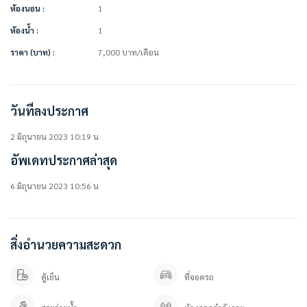
• โซฟา
ห้องนอน :
1
• โต๊ะทำงาน + เก้าอี้
ห้องน้ำ :
1
• เคาน์เตอร์ครัว
————————–
ราคา (บาท) :
7,000
บาท
/เดือน
สนใจติดต่อ / นัดดูห้อง
คุณปลา 0 6 1- 0 1 9 6 3 7 6
คุณภัทร 0 9 3 – 5 4 6 2 9 7 9
Line OA. : https://lin.ee/YfpvBtC (@besthome)
วันที่ลงประกาศ
TIKTOK : www.tiktok.com/@besthome_condo
WWW.BESTHOMECONDO.COM
2 มิถุนายน 2023 10:19 น
อัพเดทประกาศล่าสุด
ที่ตั้ง :
เดอะ คิทท์ พลัส สุขุมวิท 113
สุขุมวิท 113 ตำบล สำโรงเหนือ อำเภอเมืองสมุทรปราการ สมุทรปราการ 10270
6 มิถุนายน 2023 10:56 น
https://goo.gl/maps/3EoKY49xFuUzPtVy7
สิ่งอำนวยความสะดวก
ตู้เย็น
ที่จอดรถ