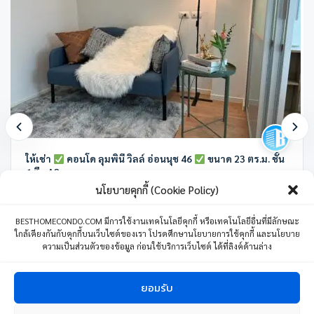
ให้เช่า
คอนโด ลุมพินี วิลล์ อ่อนนุช 46
ขนาด 23 ตร.ม. ชั้น
6 ตึก A2
นโยบายคุกกี้ (Cookie Policy)
ลุมพินี วิลล์ อ่อนนุช 46 ซอย อ่อนนุช 46 แขวงสวนหลวง เขตสวนหลวง
กรุงเทพมหานคร ประเทศไทย
BESTHOMECONDO.COM มีการใช้งานเทคโนโลยีคุกกี้ หรือเทคโนโลยีอื่นที่มีลักษณะ
ใกล้เคียงกันกับคุกกี้บนเว็บไซต์ของเรา โปรดศึกษานโยบายการใช้คุกกี้ และนโยบาย
1 ห้องนอน
1 ห้องน้ำ
1 ที่จอดรถ
23 ตร.ม.
ความเป็นส่วนตัวของข้อมูล ก่อนใช้บริการเว็บไซต์ ได้ที่ลิงค์ด้านล่าง
8,500
บาท
/เดือน
04 มิถุนายน 24
ยอมรับ