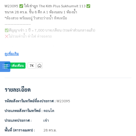
W23095
ให้เช่าถูก The Kith Plus Sukhumvit 113
ขนาด 28 ตร.ม. ชั้น 8 ตึก A 1 ห้องนอน 1 ห้องน้ำ
*ห้องสวย พร้อมอยู่ วิวสระว่ายน้ำ ทิศเหนือ
————————–
สัญญาเช่า 1 ปี = 7,000 บาท/เดือน (รวมค่าส่วนกลางแล้ว)
ไม่รวมค่าน้ำ ค่าไฟ ค่าจอดรถ
พร้อมรับวางจอง ห้องว่าง วันที่ 16 มิถุนายน 2566
ดูเพิ่มเติม
ชำระเงินก่อนเข้าอยู่
– ค่าเช่าเดือนแรก 1 เดือน
– ค่าประกัน 2 เดือน
————————–
เครื่องใช้ไฟฟ้า/ตกแต่งเฟอร์นิเจอร์พร้อมอยู่
• แอร์ 2 ตัว
รายละเอียด
• ทีวี
• ตู้เย็น
รหัสอสังหาริมทรัพย์ที่ลงประกาศ :
W23095
• ไมโครเวฟ
• เครื่องทำน้ำอุ่น
ประเภทอสังหาริมทรัพย์ :
คอนโด
• เครื่องซักผ้า
ประเภทประกาศ :
เช่า
• เตียง + ที่นอน
• ตู้เสื้อผ้า
พื้นที่ (ตารางเมตร) :
28 ตร.ม.
• ผ้าม่าน