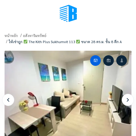
BMENU (เลือกมุมมอง)
หน้าหลัก
อสังหาริมทรัพย์
ให้เช่าถูก
The Kith Plus Sukhumvit 113
ขนาด 28 ตร.ม. ชั้น 8 ตึก A