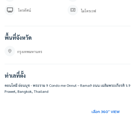
ลิ้งค์แอดไลน์ : https://lin.ee/YfpvBtC
besthomecondocenter.com/contact-us/
โทรทัศน์
ไมโครเวฟ
บริษัท เบสท์โฮมคอนโด จำกัด
บริการรับฝากขาย/เช่า บ้าน คอนโด
ที่ตั้ง :
พื้นที่จังหวัด
คอนโดมี อ่อนนุช – พระราม 9 Condo me Onnut – Rama9
9 87 ถนน เฉลิมพระเกียรติ ร.9 แขวงประเวศ เขต ประเวศ กรุงเทพมหานคร 10250
กรุงเทพมหานคร
https://maps.app.goo.gl/XyjP3hDGSc5C7GzHA
#BESTHOMECONDO
ทำเลที่ตั้ง
คอนโดมี อ่อนนุช - พระราม 9 Condo me Onnut – Rama9 ถนน เฉลิมพระเกียรติ ร.9
Prawet, Bangkok, Thailand
เลือก 360° VIEW