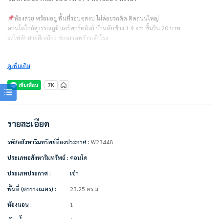
ห้องสวย พร้อมอยู่ พื้นที่รอบๆสงบ ไม่ค่อยรถติด ติดถนนใหญ่
คอนโดใกล้สุวรรณภูมิ แอร์พอร์ตลิงก์ บ้านทับช้าง 1.9 km ขึ้นวิน 20 บาท
รถไฟฟ้าสายสีเหลือง ช่วงลาดพร้าว-สำโรง
————————–
ดูเพิ่มเติม
สัญญาเช่า 1 ปี = 8,000 บาท/เดือน (รวมส่วนกลางแล้ว)
ไม่รวมค่าน้ำ ค่าไฟ ค่าจอดรถ
ชำระเงินก่อนเข้าอยู่
– ค่าเช่าเดือนแรก 1 เดือน = 8,000 บาท
– ค่าประกัน 2 เดือน = 16,000 บาท
รายละเอียด
– รวมเป็นเงิน 24,000 บาท
รหัสอสังหาริมทรัพย์ที่ลงประกาศ :
W23448
————————–
เครื่องใช้ไฟฟ้า/ตกแต่งเฟอร์นิเจอร์พร้อมอยู่
ประเภทอสังหาริมทรัพย์ :
คอนโด
• แอร์ติดผนัง
ประเภทประกาศ :
เช่า
• เครื่องทำน้ำอุ่น
• ตู้เย็น
พื้นที่ (ตารางเมตร) :
23.25 ตร.ม.
• ทีวี
• ไมโครเวฟ
ห้องนอน :
1
• เตียงพร้อมฟูกที่นอน