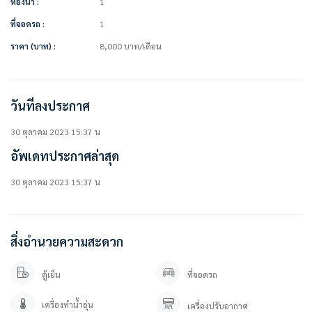
ห้องน้ำ :
1
• ผ้าม่าน
• ตู้เสื้อผ้า
ที่จอดรถ :
1
• ซิงค์ล้างจาน+ตู้ไซด์บอร์ด
ราคา (บาท) :
8,000
บาท
/เดือน
• โซฟา
• โต๊ะทานข้าว+เก้าอี้
สิ่งอำนวยความสะดวกในโครงการ
วันที่ลงประกาศ
• ลิฟต์โดยสาร
• กล้องวงจรปิด CCTV
• ระบบรักษาความปลอดภัยตลอด 24 ชม.
30 ตุลาคม 2023 15:37 น
อัพเดทประกาศล่าสุด
การเดินทาง
• โรงพยาบาลสิรินธร 2.2 กม
30 ตุลาคม 2023 15:37 น
• ถนนเลียบมอเตอร์เวย์ 1 กม.
• แอร์พอร์ตลิงก์ ลาดกระบัง 7 กม.
• นิคมอุตสาหกรรมอัญธานี 6.7 กม.
สิ่งอำนวยความสะดวก
————————–
สนใจติดต่อ / นัดดูห้อง
คุณปลา 0 6 1- 0 1 9 6 3 7 6
ตู้เย็น
ที่จอดรถ
คุณภัทร 0 9 3 – 5 4 6 2 9 7 9
Line OA. : @besthome (ใส่ @ ข้างหน้าด้วยนะคะ)
เครื่องทำน้ำอุ่น
เครื่องปรับอากาศ