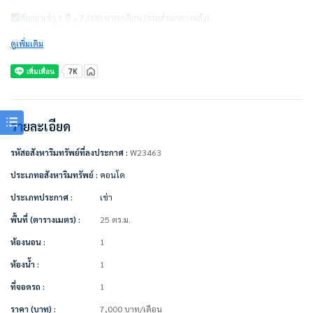
สัญญาเช่า 1 ปี = 7,000 บาท/เดือน (รวมส่วนกลางแล้ว)
ไม่รวมค่าน้ำ ค่าไฟ
ดูเพิ่มเติม
ชำระเงินก่อนเข้าอยู่
– ค่าเช่าเดือนแรก 1 เดือน = 7,000 บาท
– ค่าประกัน 2 เดือน = 14,000 บาท
– รวมทั้งหมด 21,000 บาท
รายละเอียด
————————–
รหัสอสังหาริมทรัพย์ที่ลงประกาศ :
W23463
เครื่องใช้ไฟฟ้า/เฟอร์นิเจอร์พร้อมอยู่
• แอร์
ประเภทอสังหาริมทรัพย์ :
คอนโด
•TV
ประเภทประกาศ :
เช่า
• เครื่องทำน้ำอุ่น
• ตู้เย็น
พื้นที่ (ตารางเมตร) :
25 ตร.ม.
• ไมโครเวฟ
• เครื่องซักผ้า
ห้องนอน :
1
• digital door lock
ห้องน้ำ :
1
• ผ้าม่านกันยูวี ฝั่งห้องนอน มู่ลี่ฝั่งระเบียงครัว
• ตู้เสื้อผ้า
ที่จอดรถ :
1
• โซฟา
ราคา (บาท) :
7,000
บาท
/เดือน
• ตู้วางทีวีและชั้นวางของต่างๆ