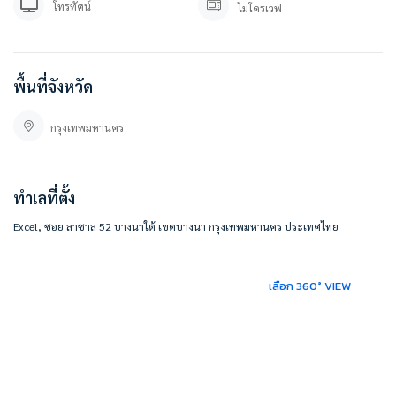
โทรทัศน์
ที่ตั้ง :
ไมโครเวฟ
The Excel Groove
19 Lasalle 52 Alley, บางนาใต้ เขตบางนา กรุงเทพมหานคร 10260
https://goo.gl/maps/ahnYc39op8AeEFVMA
พื้นที่จังหวัด
#BESTHOMECONDO
กรุงเทพมหานคร
ทำเลที่ตั้ง
Excel, ซอย ลาซาล 52 บางนาใต้ เขตบางนา กรุงเทพมหานคร ประเทศไทย
เลือก 360° VIEW