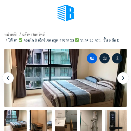
BMENU (เลือกมุมมอง)
หน้าหลัก
อสังหาริมทรัพย์
ให้เช่า
คอนโด ดิ เอ็กซ์เซล กรูฟ ลาซาล 52
ขนาด 25 ตร.ม. ชั้น 6 ตึก E