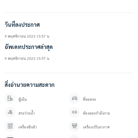
• มุมครัวพร้อมอ่างซิงค์และชั้นวางของ
• เตียงนอน + ที่นอน
วันที่ลงประกาศ
สิ่งอำนวยความสะดวกในโครงการ
• ห้องออกกำลังกาย
• สระว่ายน้ำ
9 พฤศจิกายน 2023 15:57 น
• สวนหย่อม
อัพเดทประกาศล่าสุด
• ระบบรักษาความปลอดภัยตลอด 24 ชม.
• กล้องวงจรปิด
9 พฤศจิกายน 2023 15:57 น
• ที่จอดรถ
————————–
สนใจติดต่อสอบถาม / นัดดู เข้ามาได้เลยค่ะ
สิ่งอำนวยความสะดวก
คุณปลา 0 6 1- 0 1 9 6 3 7 6
คุณภัทร 0 9 3 – 5 4 6 2 9 7 9
Line OA. : @besthome (ใส่ @ ข้างหน้าด้วยนะคะ)
ตู้เย็น
ที่จอดรถ
ลิ้งค์แอดไลน์ : https://lin.ee/YfpvBtC
besthomecondocenter.com/contact-us/
สระว่ายน้ำ
ห้องออกกำลังกาย
บริษัท เบสท์โฮมคอนโด จำกัด
เครื่องซักผ้า
เครื่องปรับอากาศ
บริการรับฝากขาย/เช่า บ้าน คอนโด