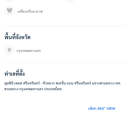
ที่ตั้ง :
ลุมพินี เพลส ศรีนครินทร์ – หัวหมาก สเตชั่น
เครื่องปรับอากาศ
ถ. ศรีนครินทร์ แขวงสวนหลวง เขตสวนหลวง กรุงเทพมหานคร 10250
https://maps.app.goo.gl/8nqgg9gh6qX1wr2XA
#BESTHOMECONDO
พื้นที่จังหวัด
กรุงเทพมหานคร
ทำเลที่ตั้ง
ลุมพินี เพลส ศรีนครินทร์ - หัวหมาก สเตชั่น ถนน ศรีนครินทร์ แขวงสวนหลวง เขต
สวนหลวง กรุงเทพมหานคร ประเทศไทย
เลือก 360° VIEW