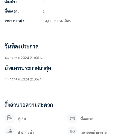
ห้องน้ำ :
1
สิ่งอำนวยความสะดวกในโครงการ
ที่จอดรถ :
1
• สระว่ายน้ำ
ราคา (บาท) :
14,000
บาท
/เดือน
• ฟิตเนส
• ซาวน่า
• ร้านค้า
• สตรีม
วันที่ลงประกาศ
• สวนหย่อม
• อื่นๆ (ล็อบบี้, ห้องอเนกประสงค์, ลานกีฬาเอนกประสงค์, สนามเด็กเล่น, ที่จอดรถ)
4 มกราคม 2024 21:06 น
————————–
อัพเดทประกาศล่าสุด
สนใจติดต่อสอบถาม / นัดดู เข้ามาได้เลยค่ะ
4 มกราคม 2024 21:06 น
คุณปลา 0 6 1- 0 1 9 6 3 7 6
คุณภัทร 0 9 3 – 5 4 6 2 9 7 9
Line OA. : @besthome (ใส่ @ ข้างหน้าด้วยนะคะ)
ลิ้งค์แอดไลน์ : https://lin.ee/YfpvBtC
สิ่งอำนวยความสะดวก
besthomecondocenter.com/contact-us/
บริษัท เบสท์โฮมคอนโด จำกัด
ตู้เย็น
ที่จอดรถ
บริการรับฝากขาย/เช่า บ้าน คอนโด
สระว่ายน้ำ
ห้องออกกำลังกาย