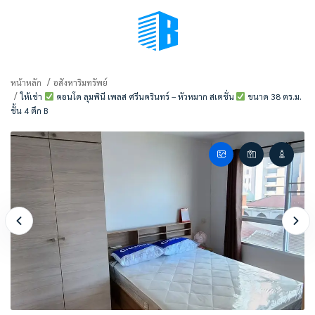
BMENU (เลือกมุมมอง)
หน้าหลัก
อสังหาริมทรัพย์
ให้เช่า
คอนโด ลุมพินี เพลส ศรีนครินทร์ – หัวหมาก สเตชั่น
ขนาด 38 ตร.ม.
ชั้น 4 ตึก B