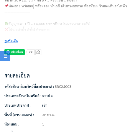
ห้องสวย พร้อมอยู่ พร้อมจอง ทำเลดี เดินทางสะดวก ห้องหัวมุม วิวมองเห็นรถไฟฟ้า
————————–
สัญญาเช่า 1 ปี = 14,000 บาท/เดือน (รวมส่วนกลางแล้ว)
ไม่รวมค่าน้ำ ค่าไฟ ค่าจอดรถ
ดูเพิ่มเติม
ชำระเงินก่อนเข้าอยู่
– ค่าเช่าเดือนแรก 1 เดือน = 14,000 บาท
– ค่าประกัน 2 เดือน = 28,000 บาท
– รวมเป็นเงิน 42,000 บาท
————————–
รายละเอียด
เครื่องใช้ไฟฟ้า/ตกแต่งเฟอร์นิเจอร์พร้อมอยู่
• แอร์ 2 เครื่อง
รหัสอสังหาริมทรัพย์ที่ลงประกาศ :
BRC24003
• ตู้เย็นใหญ่ 2ประตู
• เตียง 5 ฟุต + ที่นอน
ประเภทอสังหาริมทรัพย์ :
คอนโด
• ตู้เสื้อผ้าบิ้วอิน
ประเภทประกาศ :
เช่า
• ชุดโซฟาห้องนั่งเล่น
• ผ้าม่านทุกจุด
พื้นที่ (ตารางเมตร) :
38 ตร.ม.
• ไมโครเวฟ + เตาไฟฟ้า + กาน้ำร้อน
• ครัวบิ้วอิน
ห้องนอน :
1
• ชุดโต๊ะทานข้าว + เก้าอี้