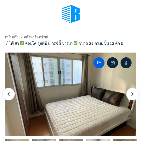
BMENU (เลือกมุมมอง)
หน้าหลัก
อสังหาริมทรัพย์
ให้เช่า
คอนโด ลุมพินี เมกะซิตี้ บางนา
ขนาด 23 ตร.ม. ชั้น 12 ตึก E