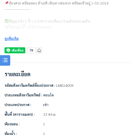
ห้องสวย พร้อมจอง ทำเลดี เดินทางสะดวก พร้อมเข้าอยู่ 1-03-2024
————————–
สัญญาเช่า 1 ปี = 6,500 บาท/เดือน (รวมส่วนกลางแล้ว)
ไม่รวมค่าน้ำ ค่าไฟ ค่าจอดรถ
ดูเพิ่มเติม
ชำระเงินก่อนเข้าอยู่
– ค่าเช่าเดือนแรก 1 เดือน = 6,500 บาท
– ค่าประกัน 2 เดือน = 13,000 บาท
– รวมเป็นเงิน 19,500 บาท
————————–
รายละเอียด
เครื่องใช้ไฟฟ้า/ตกแต่งเฟอร์นิเจอร์พร้อมอยู่
รหัสอสังหาริมทรัพย์ที่ลงประกาศ :
LMB24009
• แอร์ 2 เครื่อง
• ทีวี
ประเภทอสังหาริมทรัพย์ :
คอนโด
• ตู้เย็น
ประเภทประกาศ :
เช่า
• เครื่องซักผ้า
• เครื่องทำน้ำอุ่น
พื้นที่ (ตารางเมตร) :
23 ตร.ม.
• เตียง + ที่นอน
• ตู้เสื้อผ้า
ห้องนอน :
1
• ผ้าม่าน
ห้องน้ำ :
1