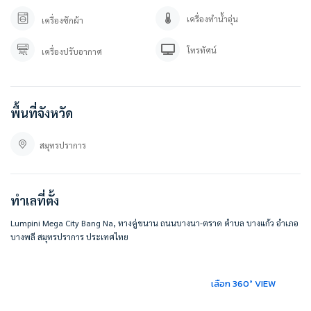
besthomecondocenter.com/contact-us/
เครื่องทำน้ำอุ่น
เครื่องซักผ้า
บริษัท เบสท์โฮมคอนโด จำกัด
โทรทัศน์
บริการรับฝากขาย/เช่า บ้าน คอนโด
เครื่องปรับอากาศ
ที่ตั้ง :
คอนโดลุมพินี เมกะซิตี้ บางนา
พื้นที่จังหวัด
https://goo.gl/maps/Lo4rBbSTZ1wbQ5V27
Facebook : คอนโด ลุมพินี เมกะซิตี้ บางนา / Lumpini Megacity Bangna
สมุทรปราการ
#ให้เช่า #ให้เช่าคอนโด #คอนโด #คอนโดราคาถูก #ลุมพินี #ลุมพินีเมกะบางนา
#ลุมพินีเมกะซิตี้บางนา #lumpini #lumpinimegabangna
#lumpinimegacitybangna
ทำเลที่ตั้ง
#BESTHOMECONDO
Lumpini Mega City Bang Na, ทางคู่ขนาน ถนนบางนา-ตราด ตำบล บางแก้ว อำเภอ
บางพลี สมุทรปราการ ประเทศไทย
เลือก 360° VIEW