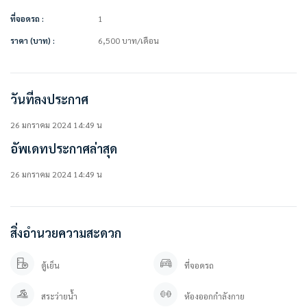
• โซฟา
• โต๊ะวางทีวี
ที่จอดรถ :
1
• โต๊ะทานข้าว + เก้าอี้
ราคา (บาท) :
6,500
บาท
/เดือน
• เคาน์เตอร์ครัว
สิ่งอำนวยความสะดวกในโครงการ
• ห้องออกกำลังกาย
วันที่ลงประกาศ
• สระว่ายน้ำ
• สวนหย่อม
• ระบบรักษาความปลอดภัยตลอด 24 ชม.
26 มกราคม 2024 14:49 น
• กล้องวงจรปิด
อัพเดทประกาศล่าสุด
• ที่จอดรถ
26 มกราคม 2024 14:49 น
#โครงการมีรถตู้บริการส่ง #BTSบางนา
มีเซเว่น บริการซักอบรีด และร้านอาหาร
————————–
สิ่งอำนวยความสะดวก
สนใจติดต่อสอบถาม / นัดดู เข้ามาได้เลยค่ะ
คุณปลา 0 8 0 – 9 8 9 9 5 9 5
ตู้เย็น
ที่จอดรถ
คุณภัทร 0 9 3 – 5 4 6 2 9 7 9
Line OA. : @besthome (ใส่ @ ข้างหน้าด้วยนะคะ)
สระว่ายน้ำ
ห้องออกกำลังกาย
ลิ้งค์แอดไลน์ : https://lin.ee/YfpvBtC