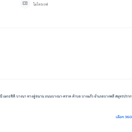
ไมโครเวฟ
ินี เมกะซิตี บางนา ทางคู่ขนาน ถนนบางนา-ตราด ตำบล บางแก้ว อำเภอบางพลี สมุทรปรา
างนา #ลุมพินีเมกะซิตี้บางนา #lumpini #lumpinimegabangna #lumpinimegacitybangna
เลือก 36