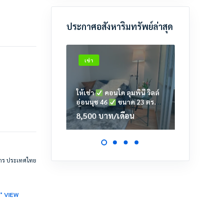
ประกาศอสังหาริมทรัพย์ล่าสุด
เช่า
เช่า
ให้เช่า
คอนโด ลุมพินี วิลล์
ให้เช่า
อ่อนนุช 46
ขนาด 23 ตร.ม.
เตาปูน
ชั้น 6 ตึก A2
23.39 ต
8,500
บาท
/เดือน
11,00
การ ประเทศไทย
0° VIEW