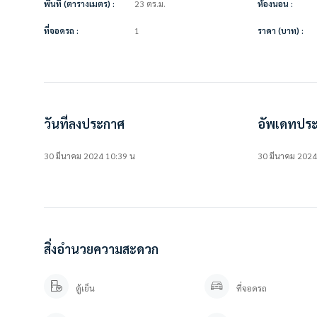
พื้นที่ (ตารางเมตร) :
23 ตร.ม.
ห้องนอน :
• ตู้เย็น
• ไมโครเวฟ
ที่จอดรถ :
1
ราคา (บาท) :
• เตียง + ที่นอน
• ตู้เสื้อผ้า
• ผ้าม่าน
• โซฟา
• โต๊ะทานข้าว + เก้าอี้
• เคาน์เตอร์ครัว
วันที่ลงประกาศ
อัพเดทประ
สิ่งอำนวยความสะดวกในโครงการ
• ห้องออกกำลังกาย
30 มีนาคม 2024 10:39 น
30 มีนาคม 2024
• สระว่ายน้ำ
• สวนหย่อม
• ระบบรักษาความปลอดภัยตลอด 24 ชม.
• กล้องวงจรปิด
• ที่จอดรถ
สิ่งอำนวยความสะดวก
#โครงการมีรถตู้บริการส่ง #BTSบางนา
มีเซเว่น บริการซักอบรีด และร้านอาหาร
ตู้เย็น
ที่จอดรถ
————————–