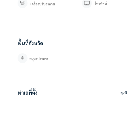
โทรทัศน์
เครื่องปรับอากาศ
สนใจติดต่อสอบถาม / นัดดู เข้ามาได้เลยค่ะ
คุณปลา 0 8 0 – 9 8 9 9 5 9 5
คุณภัทร 0 9 3 – 5 4 6 2 9 7 9
Line OA. : @besthome (ใส่ @ ข้างหน้าด้วยนะคะ)
ลิ้งค์แอดไลน์ : https://lin.ee/YfpvBtC
besthomecondocenter.com/contact-us/
พื้นที่จังหวัด
บริษัท เบสท์โฮมคอนโด จำกัด
บริการรับฝากขาย/เช่า บ้าน คอนโด
สมุทรปราการ
ที่ตั้ง :
คอนโดลุมพินี เมกะซิตี้ บางนา
https://goo.gl/maps/Lo4rBbSTZ1wbQ5V27
Facebook : คอนโด ลุมพินี เมกะซิตี้ บางนา / Lumpini Megacity Bangna
ทำเลที่ตั้ง
ลุมพ
#ให้เช่า #ให้เช่าคอนโด #คอนโด #คอนโดราคาถูก #ลุมพินี #ลุมพินีเมกะบ
#BESTHOMECONDO