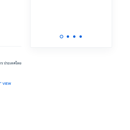
ให้เช่า
เตาปูน
23.39 ต
11,00
การ ประเทศไทย
0° VIEW