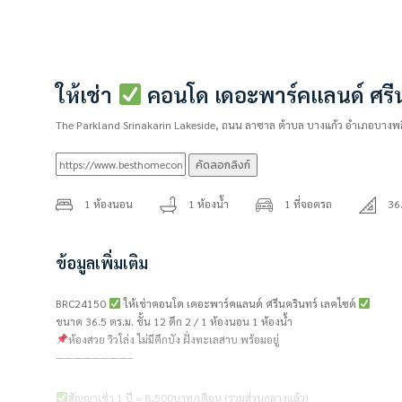
ให้เช่า
คอนโด เดอะพาร์คแลนด์ ศรีน
The Parkland Srinakarin Lakeside, ถนน ลาซาล ตำบล บางแก้ว อำเภอบางพ
คัดลอกลิงก์
1 ห้องนอน
1 ห้องน้ำ
1 ที่จอดรถ
36
ข้อมูลเพิ่มเติม
BRC24150
ให้เช่าคอนโด เดอะพาร์คแลนด์ ศรีนครินทร์ เลคไซด์
ขนาด 36.5 ตร.ม. ชั้น 12 ตึก 2 / 1 ห้องนอน 1 ห้องน้ำ
ห้องสวย วิวโล่ง ไม่มีตึกบัง ฝั่งทะเลสาบ พร้อมอยู่
————————–
สัญญาเช่า 1 ปี = 8,500บาท/เดือน (รวมส่วนกลางแล้ว)