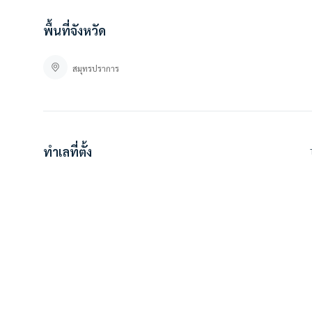
ที่ตั้ง :
เดอะพาร์คแลนด์ศรีนครินทร์ เลคไซด์
พื้นที่จังหวัด
555 ถ. ลาซาล ตำบล บางแก้ว อำเภอบางพลี สมุทรปราการ 10540
สมุทรปราการ
https://maps.app.goo.gl/qKcKDUq2QpMNJ99y5
#BESTHOMECONDO
ทำเลที่ตั้ง