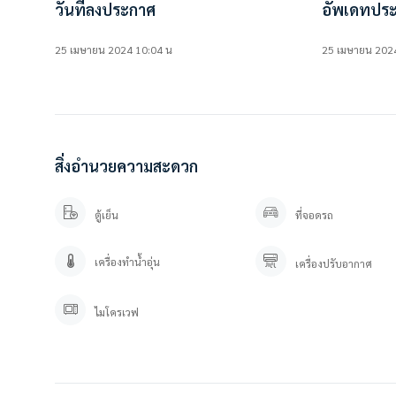
วันที่ลงประกาศ
อัพเดทประ
• เคาน์เตอร์ครัว
25 เมษายน 2024 10:04 น
25 เมษายน 202
สิ่งอำนวยความสะดวกในโครงการ
• สระว่ายน้ำ (Free Form ขนาดใหญ่)
• รปภ.
• กล้องวงจรปิด
• ประตู Key Card
• ระบบโทรศัพท์ สายภายใน 1 สาย และสายภายนอก 1 สาย
สิ่งอำนวยความสะดวก
————————–
ตู้เย็น
ที่จอดรถ
สนใจติดต่อสอบถาม / นัดดู เข้ามาได้เลยค่ะ
คุณปลา 0 8 0 – 9 8 9 9 5 9 5
คุณภัทร 0 9 3 – 5 4 6 2 9 7 9
เครื่องทำน้ำอุ่น
เครื่องปรับอากาศ
Line OA. : @besthome (ใส่ @ ข้างหน้าด้วยนะคะ)
ลิ้งค์แอดไลน์ : https://lin.ee/YfpvBtC
www.besthomecondo.com/contact-us/
ไมโครเวฟ
บริษัท เบสท์โฮมคอนโด จำกัด
บริการรับฝากขาย/เช่า บ้าน คอนโด