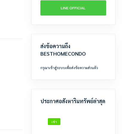
LINE OFFICIAL
ส่งข้อความถึง
BESTHOMECONDO
กรุณาเข้าสู่ระบบเพื่อส่งข้อความส่วนตัว
ให้เช่า
คอนโด ลุมพินี วิลล์
อ่อนนุช 46
ขนาด 23 ตร.ม.
ประกาศอสังหาริมทรัพย์ล่าสุด
ชั้น 6 ตึก A2
8,500
บาท
/เดือน
เช่า
เช่า