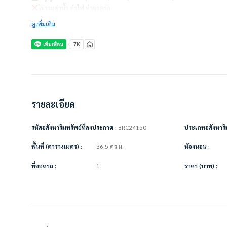
ไม่รวมค่าน้ำ ค่าไฟ ค่าจอดรถ
ดูเพิ่มเติม
ชำระเงินก่อนเข้าอยู่
– ค่าเช่าเดือนแรก 1 เดือน = 8,500 บาท
– ค่าประกัน 2 เดือน = 17,000 บาท
– รวมเป็นเงิน 25,500 บาท
————————–
เครื่องใช้ไฟฟ้าครบ/ตกแต่งเฟอร์นิเจอร์พร้อมอยู่
รายละเอียด
• แอร์
• ทีวี
• ตู้เย็น
รหัสอสังหาริมทรัพย์ที่ลงประกาศ :
BRC24150
ประเภทอสังหาริม
• ไมโครเวฟ
• เครื่องทำน้ำอุ่น
พื้นที่ (ตารางเมตร) :
36.5 ตร.ม.
ห้องนอน :
• เตียง + ที่นอน
• ตู้เสื้อผ้า
ที่จอดรถ :
1
ราคา (บาท) :
• ชั้นวางทีวี
• ผ้าม่าน
• โซฟา
• ชุดโต๊ะทานข้าว
• ตู้เซฟ
• เตาไฟฟ้า+เครื่องดูดควัน