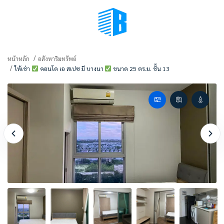
BMENU (เลือกมุมมอง)
หน้าหลัก
อสังหาริมทรัพย์
ให้เช่า
คอนโด เอ สเปซ มี บางนา
ขนาด 25 ตร.ม. ชั้น 13