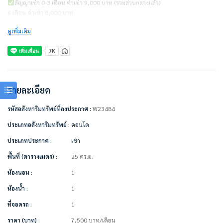
สัญญาเช่า 0-3 เดือน ค่าเช่า 9,000 บาท (รวมส่วนกลางแล้ว)
6 เดือน ค่าเช่า 8,000 บาท
12 เดือน ค่าเช่า 7,500 บาท
ดูเพิ่มเติม
ไม่รวมค่าน้ำ ค่าไฟ ค่าจอดรถ
ชำระเงินก่อนเข้าอยู่
– ค่าเช่าเดือนแรก 1 เดือน
– ค่าประกัน 2 เดือน
รายละเอียด
————————–
รหัสอสังหาริมทรัพย์ที่ลงประกาศ :
W23484
เครื่องใช้ไฟฟ้า/ตกแต่งเฟอร์นิเจอร์พร้อมอยู่
• แอร์
ประเภทอสังหาริมทรัพย์ :
คอนโด
• ทีวี
ประเภทประกาศ :
เช่า
• ตู้เย็น
• ไมโครเวฟ
พื้นที่ (ตารางเมตร) :
25 ตร.ม.
• เครื่องซักผ้า
• เครื่องทำน้ำอุ่น
ห้องนอน :
1
• เตียง + ที่นอน
ห้องน้ำ :
1
• ตู้เสื้อผ้า
• ผ้าม่าน
ที่จอดรถ :
1
• โซฟา
ราคา (บาท) :
7,500
บาท
/เดือน
• เคาน์เตอร์ครัว + ที่ดูดควัน