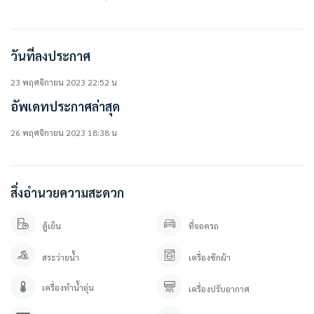
สิ่งอำนวยความสะดวกในโครงการ
• ห้องออกกำลังกาย
วันที่ลงประกาศ
• สระว่ายน้ำ
• สวนหย่อม
• ระบบรักษาความปลอดภัยตลอด 24 ชม.
23 พฤศจิกายน 2023 22:52 น
• กล้องวงจรปิด
อัพเดทประกาศล่าสุด
• ที่จอดรถ
26 พฤศจิกายน 2023 18:38 น
————————–
สนใจติดต่อสอบถาม / นัดดู เข้ามาได้เลยค่ะ
คุณปลา 0 6 1- 0 1 9 6 3 7 6
สิ่งอำนวยความสะดวก
คุณภัทร 0 9 3 – 5 4 6 2 9 7 9
Line OA. : @besthome (ใส่ @ ข้างหน้าด้วยนะคะ)
ลิ้งค์แอดไลน์ : https://lin.ee/YfpvBtC
ตู้เย็น
ที่จอดรถ
besthomecondocenter.com/contact-us/
สระว่ายน้ำ
เครื่องซักผ้า
บริษัท เบสท์โฮมคอนโด จำกัด
บริการรับฝากขาย/เช่า บ้าน คอนโด
เครื่องทำน้ำอุ่น
เครื่องปรับอากาศ
ที่ตั้ง :