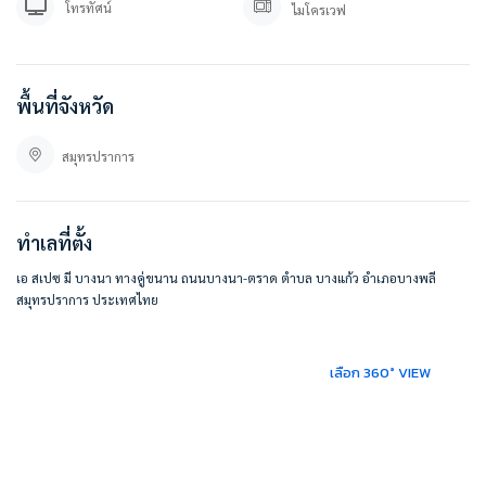
โทรทัศน์
ไมโครเวฟ
เอ สเปซ มี บางนา
ทางคู่ขนาน ถนนบางนา-ตราด ตำบล บางแก้ว อำเภอบางพลี สมุทรปราการ 10540
https://goo.gl/maps/9UkhpdAg8TaRpstS7
พื้นที่จังหวัด
#BESTHOMECONDO
สมุทรปราการ
ทำเลที่ตั้ง
เอ สเปซ มี บางนา ทางคู่ขนาน ถนนบางนา-ตราด ตำบล บางแก้ว อำเภอบางพลี
สมุทรปราการ ประเทศไทย
เลือก 360° VIEW