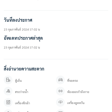
• เคาน์เตอร์ครัว
มี Shuttle Van รับ-ส่ง สถานีรถไฟฟ้า, Central Bangna
วันที่ลงประกาศ
สิ่งอำนวยความสะดวกในโครงการ
• ล็อบบี้
23 กุมภาพันธ์ 2024 17:02 น
• พื้นที่ทำงานร่วมกัน
อัพเดทประกาศล่าสุด
• ห้องประชุม
• ห้องติว
23 กุมภาพันธ์ 2024 17:02 น
• ตู้กับข้าว
• ห้องออกกำลังกายพร้อมอุปกรณ์
• ระเบียงสีเขียว
• ห้องจดหมาย
สิ่งอำนวยความสะดวก
• สระว่ายน้ำ
• พื้นที่ทำงานร่วมกันกลางแจ้ง
• สนามเด็กเล่น
ตู้เย็น
ที่จอดรถ
• ซักรีด
• อินเทอร์เน็ตไร้สายบนพื้นที่ส่วนกลาง
สระว่ายน้ำ
ห้องออกกำลังกาย
• ระบบรักษาความปลอดภัยตลอด 24 ชม.
เครื่องดูดควัน
เครื่องซักผ้า
————————–