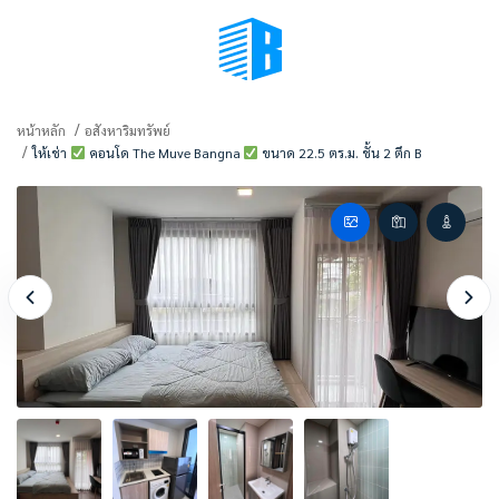
BMENU (เลือกมุมมอง)
หน้าหลัก
อสังหาริมทรัพย์
ให้เช่า
คอนโด The Muve Bangna
ขนาด 22.5 ตร.ม. ชั้น 2 ตึก B