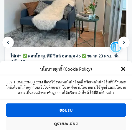
ให้เช่า
คอนโด ลุมพินี วิลล์ อ่อนนุช 46
ขนาด 23 ตร.ม. ชั้น
6 ตึก A2
นโยบายคุกกี้ (Cookie Policy)
ลุมพินี วิลล์ อ่อนนุช 46 ซอย อ่อนนุช 46 แขวงสวนหลวง เขตสวนหลวง
กรุงเทพมหานคร ประเทศไทย
BESTHOMECONDO.COM มีการใช้งานเทคโนโลยีคุกกี้ หรือเทคโนโลยีอื่นที่มีลักษณะ
ใกล้เคียงกันกับคุกกี้บนเว็บไซต์ของเรา โปรดศึกษานโยบายการใช้คุกกี้ และนโยบาย
1 ห้องนอน
1 ห้องน้ำ
1 ที่จอดรถ
23 ตร.ม.
ความเป็นส่วนตัวของข้อมูล ก่อนใช้บริการเว็บไซต์ ได้ที่ลิงค์ด้านล่าง
8,500
บาท
/เดือน
04 มิถุนายน 24
ยอมรับ
ดูรายละเอียด
1
ติดต่อเรา
Copyright © 2024 BESTHOMECONDO CO., LTD. All Right Reserved.