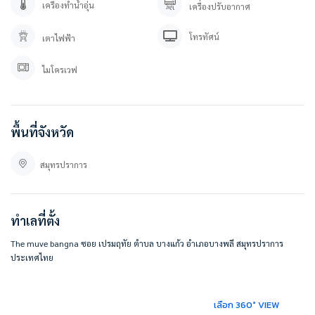
เครื่องทำน้ำอุ่น
สนใจติดต่อสอบถาม / นัดดู เข้ามาได้เลยค่ะ
เครื่องปรับอากาศ
คุณปลา 0 8 0 – 9 8 9 9 5 9 5
คุณภัทร 0 9 3 – 5 4 6 2 9 7 9
โทรทัศน์
เตาไฟฟ้า
Line OA. : @besthome (ใส่ @ ข้างหน้าด้วยนะคะ)
ลิ้งค์แอดไลน์ : https://lin.ee/YfpvBtC
ไมโครเวฟ
besthomecondocenter.com/contact-us/
บริษัท เบสท์โฮมคอนโด จำกัด
บริการรับฝากขาย/เช่า บ้าน คอนโด
พื้นที่จังหวัด
ที่ตั้ง :
เดอะ มูฟ บางนา THE MUVE Bangna
สมุทรปราการ
จังหวัดสมุทรปราการ, 41 ซอย เปรมฤทัย ตำบล บางแก้ว อำเภอ บางพลี จังหวัด
สมุทรปราการ 10540
https://goo.gl/maps/iKVKAcHTdDQEqsSQ8
ทำเลที่ตั้ง
#BESTHOMECONDO
The muve bangna ซอย เปรมฤทัย ตำบล บางแก้ว อำเภอบางพลี สมุทรปราการ
ประเทศไทย
เลือก 360° VIEW