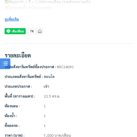
สัญญาเช่า 1 ปี = 7,000บาท/เดือน (รวมส่วนกลางแล้ว)
ไม่รวมค่าน้ำ ค่าไฟ ค่าจอดรถ
ดูเพิ่มเติม
ชำระเงินก่อนเข้าอยู่
– ค่าเช่าเดือนแรก 1 เดือน = 7,000บาท
– ค่าประกัน 2 เดือน = 14,000บาท
– รวมเป็นเงิน 21,000 บาท
————————–
รายละเอียด
เครื่องใช้ไฟฟ้า/ตกแต่งเฟอร์นิเจอร์พร้อมอยู่
รหัสอสังหาริมทรัพย์ที่ลงประกาศ :
BRC24091
• แอร์
• ทีวี
ประเภทอสังหาริมทรัพย์ :
คอนโด
• ตู้เย็น
ประเภทประกาศ :
เช่า
• ไมโครเวฟ
• เครื่องทำน้ำอุ่น
พื้นที่ (ตารางเมตร) :
22.5 ตร.ม.
• เครื่องซักผ้า
• เตียง + ที่นอน
ห้องนอน :
1
• โต๊ะทำงาน + เก้าอี้
ห้องน้ำ :
1
• ตู้เสื้อผ้า
• ผ้าม่าน
ที่จอดรถ :
1
• โซฟา
ราคา (บาท) :
7,000
บาท
/เดือน
• ที่ดูดควัน + เตาไฟฟ้า