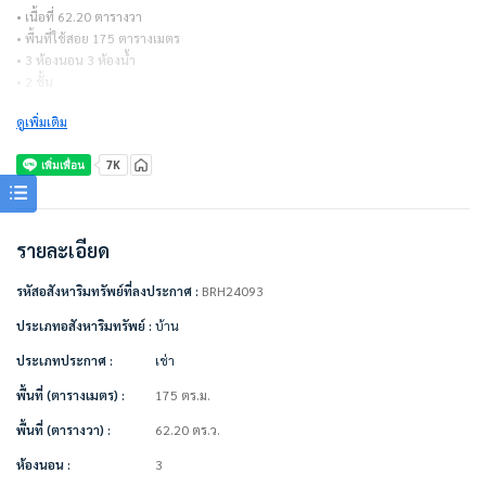
• เนื้อที่ 62.20 ตารางวา
• พื้นที่ใช้สอย 175 ตารางเมตร
• 3 ห้องนอน 3 ห้องน้ำ
• 2 ชั้น
• จอดรถได้ 3 คัน
ดูเพิ่มเติม
=====================
สัญญาเช่า 1 ปี = 30,000 บาท/เดือน (รวมส่วนกลางแล้ว)
ไม่รวมค่าน้ำ ค่าไฟ
ชำระเงินก่อนเข้าอยู่
รายละเอียด
– ค่าเช่าเดือนแรก 1 เดือน = 30,000 บาท
– ค่าประกัน 2 เดือน = 60,000 บาท
รหัสอสังหาริมทรัพย์ที่ลงประกาศ :
BRH24093
– รวมเป็นเงิน 90,000 บาท
=====================
ประเภทอสังหาริมทรัพย์ :
บ้าน
ประเภทประกาศ :
เช่า
เฟอร์นิเจอร์ครบตามภาพ/ตกแต่งพร้อมอยู่
พื้นที่ (ตารางเมตร) :
175 ตร.ม.
สิ่งอำนวยความสะดวกในโครงการ
• คลับเฮาส์
พื้นที่ (ตารางวา) :
62.20 ตร.ว.
• สระว่ายน้ำระบบน้ำแร่
ห้องนอน :
3
• สระเด็ก