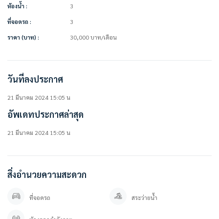
• ห้องฟิตเนส
ห้องน้ำ :
3
• สวนสาธารณะ
ที่จอดรถ :
3
• สนามเด็กเล่น
• ประตู Auto Gate
ราคา (บาท) :
30,000
บาท
/เดือน
• ระบบ Easy Pass (Bluetooth)
• กล้องวงจรปิด CCTV
• ระบบรักษาความปลอดภัยตลอด 24 ชม.
วันที่ลงประกาศ
สถานที่ใกล้เคียง
• Big C Food Place หนามแดง : 3.3 กม.
21 มีนาคม 2024 15:05 น
• Jas Urban : 5.2 กม.
• Foodland ศรีนครินทร์ : 5.5 กม.
อัพเดทประกาศล่าสุด
• Big C ศรีนครินทร์ : 6.1 กม.
• Makro ศรีนครินทร์ : 7.3 กม.
21 มีนาคม 2024 15:05 น
• Market Village : 7.6 กม.
• Mega บางนา : 8.3 กม.
• Central บางนา : 8.9 กม.
• Big C บางนา : 9.6 กม.
สิ่งอำนวยความสะดวก
• Bangkok Mall : 11.6 กม.
• Bitec บางนา : 13 กม.
ที่จอดรถ
สระว่ายน้ำ
• Central Village : 18.4 กม.
===============