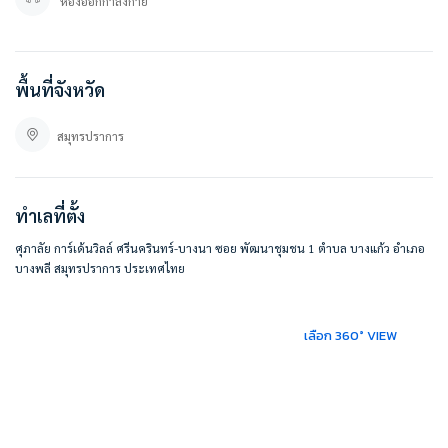
ห้องออกกำลังกาย
สนใจติดต่อสอบถาม / นัดดู เข้ามาได้เลยค่ะ
คุณปลา 0 8 0 – 9 8 9 9 5 9 5
คุณภัทร 0 9 3 – 5 4 6 2 9 7 9
พื้นที่จังหวัด
Line OA. : @besthome (ใส่ @ ข้างหน้าด้วยนะคะ)
ลิ้งค์แอดไลน์ : https://lin.ee/YfpvBtC
สมุทรปราการ
besthomecondocenter.com/contact-us/
บริษัท เบสท์โฮมคอนโด จำกัด
บริการรับฝากขาย/เช่า บ้าน คอนโด
ทำเลที่ตั้ง
ที่ตั้ง :
ศุภาลัย การ์เด้นวิลล์ ศรีนครินทร์-บางนา ซอย พัฒนาชุมชน 1 ตำบล บางแก้ว อำเภอ
ศุภาลัย การ์เด้นวิลล์ ศรีนครินทร์-บางนา
บางพลี สมุทรปราการ ประเทศไทย
29 ซอย พัฒนาชุมชน 1 ตำบล บางแก้ว อำเภอบางพลี สมุทรปราการ 10540
https://maps.app.goo.gl/DYQv19x5193vfuWc7
เลือก 360° VIEW
#BESTHOMECONDO