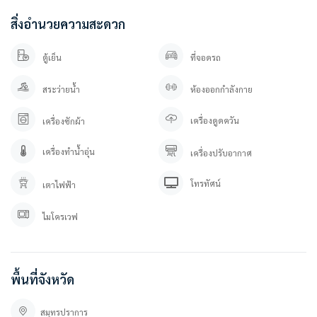
• ระบบ CCTV ทางเข้า-ออกโครงการ
สิ่งอำนวยความสะดวก
• ระบบ KATSAN สำหรับเข้า-ออกโครงการ
• ระบบสัญญาณกันขโมยภายในบ้าน ระบบ Magnetic ทั้งหลัง
ตู้เย็น
ที่จอดรถ
สถานที่ใกล้เคียง
• Mega บางนา
สระว่ายน้ำ
ห้องออกกำลังกาย
• Ikea บางนา
• ไทวัสดุ
เครื่องดูดควัน
เครื่องซักผ้า
• Concordian International School
• Singapore International School
เครื่องทำน้ำอุ่น
• รร.ราชวินิตบางแก้ว
เครื่องปรับอากาศ
• รพ.จุฬารัตน์
• รพ.พริ๊นซ์ สุวรรณภูมิ
โทรทัศน์
เตาไฟฟ้า
===============
ไมโครเวฟ
สนใจติดต่อสอบถาม / นัดดู เข้ามาได้เลยค่ะ
คุณปลา 0 8 0 – 9 8 9 9 5 9 5
คุณภัทร 0 9 3 – 5 4 6 2 9 7 9
Line OA. : @besthome (ใส่ @ ข้างหน้าด้วยนะคะ)
พื้นที่จังหวัด
ลิ้งค์แอดไลน์ : https://lin.ee/YfpvBtC
besthomecondocenter.com/contact-us/
สมุทรปราการ