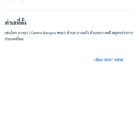
บริษัท เบสท์โฮมคอนโด จำกัด
บริการรับฝากขาย/เช่า บ้าน คอนโด
ที่ตั้ง :
ทำเลที่ตั้ง
เซนโทร บางนา | Centro Bangna
เซนโทร บางนา | Centro Bangna ซอย3 ตำบล บางแก้ว อำเภอบางพลี สมุทรปราการ
111 ซอย3 ตำบล บางแก้ว อำเภอบางพลี สมุทรปราการ 10540
ประเทศไทย
https://maps.app.goo.gl/fGsE7i3Xzv8vf12E9
#BESTHOMECONDO
เลือก 360° VIEW