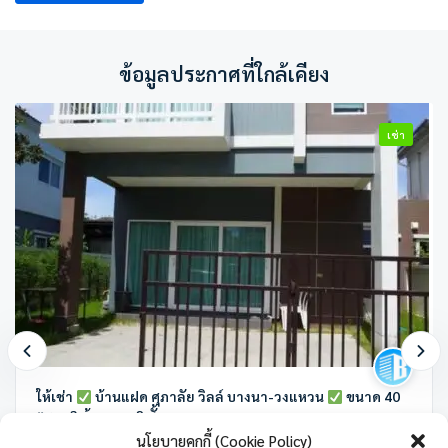
ข้อมูลประกาศที่ใกล้เคียง
เช่า
ให้เช่า
บ้านแฝด ศุภาลัย วิลล์ บางนา-วงแหวน
ขนาด 40
ตร.ว. 3 ห้องนอน 2 ชั้น
นโยบายคุกกี้ (Cookie Policy)
ศุภาลัย วิลล์ บางนา-วงแหวน ราชาเทวะ อำเภอบางพลี สมุทรปราการ