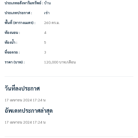
ประเภทอสังหาริมทรัพย์ :
บ้าน
เฟอร์นิเจอร์/ตกแต่งพร้อมอยู่
ประเภทประกาศ :
เช่า
• แอร์
• ทีวี
พื้นที่ (ตารางเมตร) :
260 ตร.ม.
• ตู้เย็น
• ไมโครเวฟ เตาอบ
ห้องนอน :
4
• เครื่องทำน้ำอุ่น อ่างอาบน้ำ
ห้องน้ำ :
5
• เครื่องซักผ้า
• เครื่องล้างจาน แทงค์น้ำ
ที่จอดรถ :
3
• เตียงนอน + ที่นอน
ราคา (บาท) :
120,000
บาท
/เดือน
• ตู้เสื้อผ้า
• โซฟา
• ผ้าม่าน
• โต๊ะทานข้าว + เก้าอี้
วันที่ลงประกาศ
• เตาแก๊ส + เครื่องดูดควัน
17 เมษายน 2024 17:24 น
สิ่งอำนวยความสะดวกในโครงการ
• Clubhouse
อัพเดทประกาศล่าสุด
• ฟิตเนส
• สระว่ายน้ำระบบเกลือขนาดใหญ่
17 เมษายน 2024 17:24 น
• สระว่ายน้ำเด็ก
• พื้นที่สวนสีเขียวขนาดใหญ่ กว่า 5 ไร่
• เจ้าหน้าที่รักษาความปลอดภัย 24 ชั่วโมง