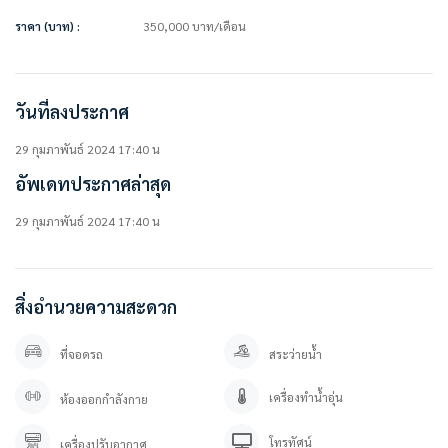
• สระว่ายน้ำระบบเกลือยาว 25 เมตร พร้อมสระเด็ก
ราคา (บาท) :
350,000
บาท
/เดือน
• Pool Terrace
• Semi-Outdoor Lounge
• ห้องฟิตเนสพร้อมอุปกรณ์ครบครัน
• สวนบริเวณด้านหน้าโครงการและบริเวณอาคารสโมสร
วันที่ลงประกาศ
• ระบบ CCTV รอบโครงการ
• เข้า-ออกโครงการด้วยระบบ Easy Pass
29 กุมภาพันธ์ 2024 17:40 น
• เจ้าหน้าที่รักษาความปลอดภัยตลอด 24 ชม.
อัพเดทประกาศล่าสุด
สถานที่ใกล้เคียง
• Market Place กรุงเทพกรีฑา
29 กุมภาพันธ์ 2024 17:40 น
• The Park กรุงเทพกรีฑา
• Lotus’s Go Fresh กรุงเทพกรีฑา
• รพ.สมิติเวช ศรีนครินทร์
• รพ.รามคำแหง
สิ่งอำนวยความสะดวก
===============
ที่จอดรถ
สระว่ายน้ำ
สนใจติดต่อสอบถาม / นัดดู เข้ามาได้เลยค่ะ
คุณปลา 0 8 0 – 9 8 9 9 5 9 5
เครื่องทำน้ำอุ่น
ห้องออกกำลังกาย
คุณภัทร 0 9 3 – 5 4 6 2 9 7 9
Line OA. : @besthome (ใส่ @ ข้างหน้าด้วยนะคะ)
โทรทัศน์
เครื่องปรับอากาศ