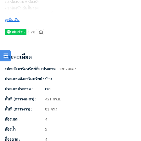
• 4 ห้องนอน 5 ห้องน้ำ
• 1 ห้องนั่งเล่นชั้นสอง
• 1 ห้องพักผ่อนและ minibar ชั้น 1
ดูเพิ่มเติม
• 1 ห้องแม่บ้าน
• 3 ชั้น
• จอดรถได้ 4 คัน
=====================
สัญญาเช่า 1 ปี = 350,000 บาท/เดือน (รวมส่วนกลางแล้ว)
รายละเอียด
ไม่รวมค่าน้ำ ค่าไฟ
รหัสอสังหาริมทรัพย์ที่ลงประกาศ :
BRH24067
ชำระเงินก่อนเข้าอยู่
– ค่าเช่าเดือนแรก 1 เดือน = 350,000 บาท
ประเภทอสังหาริมทรัพย์ :
บ้าน
– ค่าประกัน 2 เดือน = 700,000 บาท
ประเภทประกาศ :
เช่า
– รวมเป็นเงิน 1,050,000 บาท
===============
พื้นที่ (ตารางเมตร) :
421 ตร.ม.
เฟอร์นิเจอร์ตามภาพ/ตกแต่งพร้อมอยู่
พื้นที่ (ตารางวา) :
81 ตร.ว.
• ลิฟท์ภายในบ้าน
ห้องนอน :
4
• เครื่องใช้ไฟฟ้า
• ติดตั้งเครื่องปรับอากาศ
ห้องน้ำ :
5
ที่จอดรถ :
4
สิ่งอำนวยความสะดวกในโครงการ