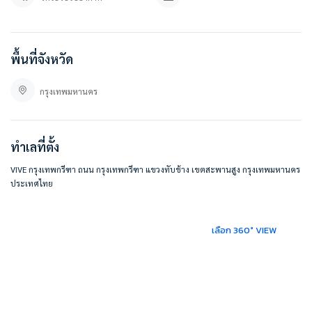
ลิ้งค์แอดไลน์ : https://lin.ee/YfpvBtC
besthomecondocenter.com/contact-us/
บริษัท เบสท์โฮมคอนโด จำกัด
พื้นที่จังหวัด
บริการรับฝากขาย/เช่า บ้าน คอนโด
ที่ตั้ง :
กรุงเทพมหานคร
VIVE กรุงเทพกรีฑา
เลขที่ 48 ถ. กรุงเทพกรีฑา แขวงทับช้าง เขตสะพานสูง กรุงเทพมหานคร 10250
ทำเลที่ตั้ง
https://maps.app.goo.gl/LHU24ZVTVAip91RJ6
#BESTHOMECONDO
VIVE กรุงเทพกรีฑา ถนน กรุงเทพกรีฑา แขวงทับช้าง เขตสะพานสูง กรุงเทพมหานคร
ประเทศไทย
เลือก 360° VIEW