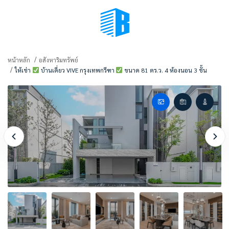
BMENU (เลือกมุมมอง)
หน้าหลัก
อสังหาริมทรัพย์
ให้เช่า
บ้านเดี่ยว VIVE กรุงเทพกรีฑา
ขนาด 81 ตร.ว. 4 ห้องนอน 3 ชั้น