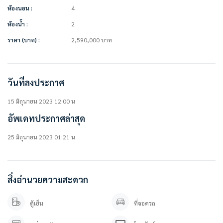
สิ่งอำนวยความสะดวกในโครงการ
ห้องนอน :
4
• สวนหย่อมสวยสไตล์ยุโรป
ห้องน้ำ :
2
• ระบบรักษาความปลอดภัยตลอด 24 ชม.
• กล้องวงจรปิด
ราคา (บาท) :
2,590,000
บาท
===============
ราคาขาย 2.59 ล้านบาท ** (ค่าโอน50-50)
วันที่ลงประกาศ
===============
15 มิถุนายน 2023 12:00 น
อัพเดทประกาศล่าสุด
สนใจติดต่อสอบถาม / นัดดู เข้ามาได้เลยค่ะ
คุณภัทร 0 9 3 – 5 4 6 2 9 7 9
คุณปลา 0 6 1- 0 1 9 6 3 7 6
25 มิถุนายน 2023 01:21 น
Line OA. : https://lin.ee/YfpvBtC (@besthome)
TIKTOK : www.tiktok.com/@besthome_condo
WWW.BESTHOMECONDO.COM
สิ่งอำนวยความสะดวก
ที่ตั้ง :
เอ็มไลฟ์ (บางนา – ลาดกระบัง)
ตู้เย็น
ที่จอดรถ
JQXQ+RRJ, ถ. วัดศรีวาน้อย ต.ศีรษะเข้ใหญ่ อ.บางเสาธง, อำเภอบางเสาธง
สมุทรปราการ 10540