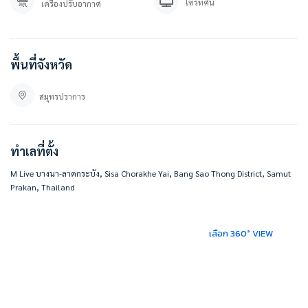
โทรทัศน์
เครื่องปรับอากาศ
https://goo.gl/maps/y9kkqV5z8oH59gBW9
#BESTHOMECONDO
พื้นที่จังหวัด
สมุทรปราการ
ทำเลที่ตั้ง
M Live บางนา-ลาดกระบัง, Sisa Chorakhe Yai, Bang Sao Thong District, Samut
Prakan, Thailand
เลือก 360° VIEW