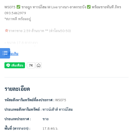
WS075
ขายถูก ทาวน์โฮม M Live บางนา-ลาดกระบัง
พร้อมขายทันที ภัทร
093.5462979
*สภาพดี พร้อมอยู่
ราคาขาย 2.59 ล้านบาท ** (ค่าโอน50-50)
• ขนาด 17.8 ตารางวา
• 4 ห้องนอน 2 ห้องน้ำ
ดูเพิ่มเติม
• 2 ชั้น
• ค่าส่วนกลาง 35 บาท/ตร.ว.
แถมเครื่องใช้ไฟฟ้า/ตกแต่งเฟอร์นิเจอร์
• แอร์
• ทีวี
รายละเอียด
• ตู้เย็น
• เตียง + ที่นอน
รหัสอสังหาริมทรัพย์ที่ลงประกาศ :
WS075
• ตู้เสื้อผ้า
• ผ้าม่าน
ประเภทอสังหาริมทรัพย์ :
ทาวน์เฮ้าส์ ทาวน์โฮม
• โซฟา
ประเภทประกาศ :
ขาย
• แทงค์น้ำ + ปั้มน้ำ
• เคาน์เตอร์ครัว
พื้นที่ (ตารางวา) :
17.8 ตร.ว.